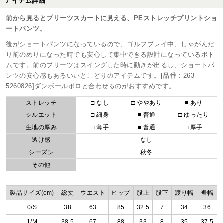
アイテム詳細
前から見るとプリーツスカートに見える、PEストレッチプリントショ
ートパンツ。
後がショートパンツになっているので、ゴルフプレイ中、しゃがんだ
り前のめりになった時でも安心して集中できる設計になっているボト
ムです。前のプリーツはスイングした時に動きが出るし、ショートパ
ンツの安心感もあるいいとこどりのアイテムです。[品番 : 263-
5260826]ダンボールポロと合わせるのがおすすめです。
ストレッチ
□ なし
□ ややあり
■ あり
シルエット
□ 細身
■ 普通
□ ゆったり
生地の厚み
□ 薄手
■ 普通
□ 厚手
透け感
なし
シーズン
秋冬
その他
製品サイズ(cm)
総丈
ウエスト
ヒップ
股上
股下
渡り幅
裾幅
0/S
38
63
85
32.5
7
34
36
1/M
38.5
67
88
33
8
35
37.5