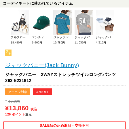
コーディネートに使われているアイテム
ラルフローレンゴルフ ベアーミニボストン RLZ019B
エンティ ロゴボールキャップ(ユニセックス) 23A0501
ジャックバニー T/Rダンボール 五分袖ポロシャツ 263-5260826
ジャックバニー PEケーブル 半袖モックネック 263-5275840
ジャックバニー 【定番】バイザー 262-5987702
18,480円
6,900円
10,780円
11,550円
4,510円
ジャックバニー(Jack Bunny)
ジャックバニー 2WAYストレッチツイルロングパンツ
263-5231812
クーポン対象
30%OFF
¥
19,800
¥13,860
税込
126
ポイント
還元
SALE品のため返品・交換不可