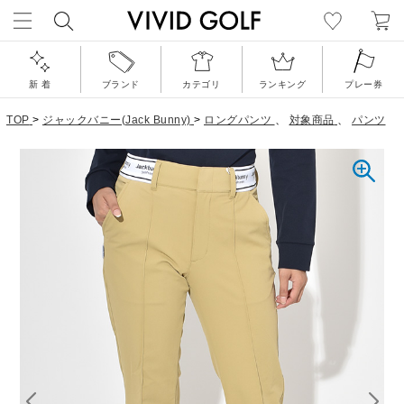
新 着
ブランド
カテゴリ
ランキング
プレー券
TOP
>
ジャックバニー(Jack Bunny)
>
ロングパンツ
、
対象商品
、
パンツ