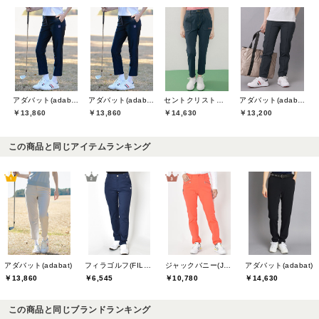
アダバット(adabat)
アダバット(adabat)
セントクリストファーゴルフ(St.ChristopherGolf)
アダバット(adabat)
￥13,860
￥13,860
￥14,630
￥13,200
この商品と同じアイテムランキング
アダバット(adabat)
フィラゴルフ(FILA GOLF)
ジャックバニー(Jack Bunny)
アダバット(adabat)
￥13,860
￥6,545
￥10,780
￥14,630
この商品と同じブランドランキング