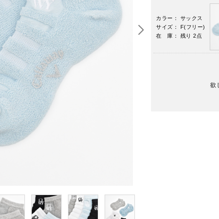
カラー： サックス
サイズ： F(フリー)
在 庫： 残り 2点
欲