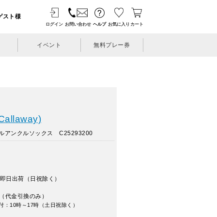
ゲスト様
ログイン
お問い合わせ
ヘルプ
お気に入り
カート
イベント
無料プレー券
llaway)
アンクルソックス C25293200
即日出荷（日祝除く）
（代金引換のみ）
付：10時～17時（土日祝除く）