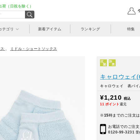
出荷（日祝を除く）
カテゴリ
新着アイテム
ランキング
特集
ンス
、
ミドル・ショートソックス
キャロウェイ(Ca
キャロウェイ 表パイル
¥1,210
税込
11
ポイント
還元
※
15
時までのご注文は
お電話でのご注文
0120-99-3231
受