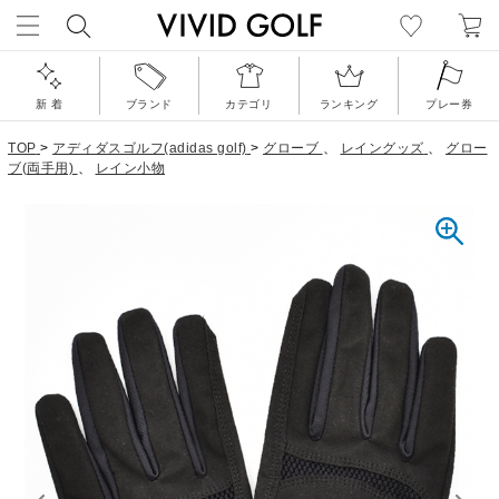
新 着
ブランド
カテゴリ
ランキング
プレー券
TOP
>
アディダスゴルフ(adidas golf)
>
グローブ
、
レイングッズ
、
グロー
ブ(両手用)
、
レイン小物