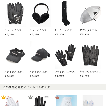
ニューバランスゴルフ(New Balance Golf)
ニューバランスゴルフ(New Balance Golf)
テーラーメイドゴルフ(TaylorMade Golf)
アディダスゴルフ(adidas golf)
￥5,390
￥5,390
￥3,300
￥5,940
アディダスゴルフ(adidas golf)
アディダスゴルフ(adidas golf)
ジャックバニー(Jack Bunny)
キャロウェイ(Callaway)
￥4,400
￥4,400
￥5,940
￥3,740
この商品と同じアイテムランキング