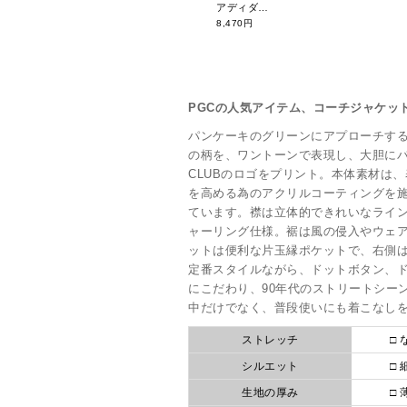
アディダスゴルフ ビヨンドザコースボックスシルエット半袖ドレス KRD65
8,470円
PGCの人気アイテム、コーチジャケッ
パンケーキのグリーンにアプローチする
の柄を、ワントーンで表現し、大胆にバック
CLUBのロゴをプリント。本体素材は
を高める為のアクリルコーティングを
ています。襟は立体的できれいなライ
ャーリング仕様。裾は風の侵入やウェ
ットは便利な片玉縁ポケットで、右側は
定番スタイルながら、ドットボタン、
にこだわり、90年代のストリートシー
中だけでなく、普段使いにも着こなし
ストレッチ
□ 
シルエット
□ 
生地の厚み
□ 