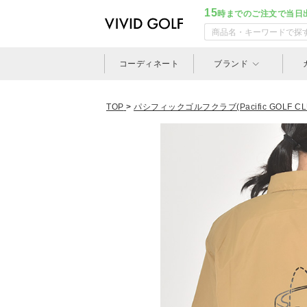
15
時までのご注文で当日
コーディネート
ブランド
TOP
>
パシフィックゴルフクラブ(Pacific GOLF CL