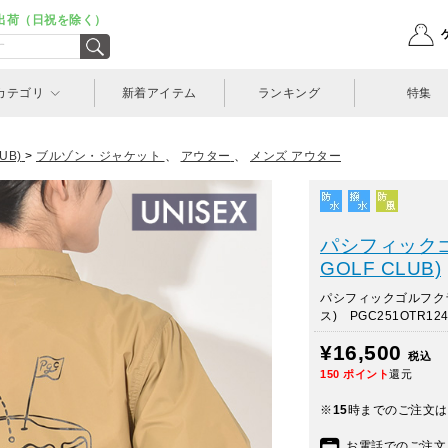
出荷（日祝を除く）
カテゴリ
新着アイテム
ランキング
特集
UB)
>
ブルゾン・ジャケット
、
アウター
、
メンズ アウター
パシフィックゴル
GOLF CLUB)
パシフィックゴルフク
ス) PGC251OTR124
¥16,500
税込
150
ポイント
還元
※
15
時までのご注文は
お電話でのご注文