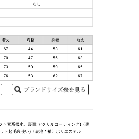
なし
着丈
肩幅
身幅
袖丈
67
44
53
61
70
47
56
63
73
50
59
65
76
53
62
67
面:フッ素系撥水、裏面:アクリルコーティング)〈裏
リコット起毛裏使い)〈裏地 / 袖〉ポリエステル