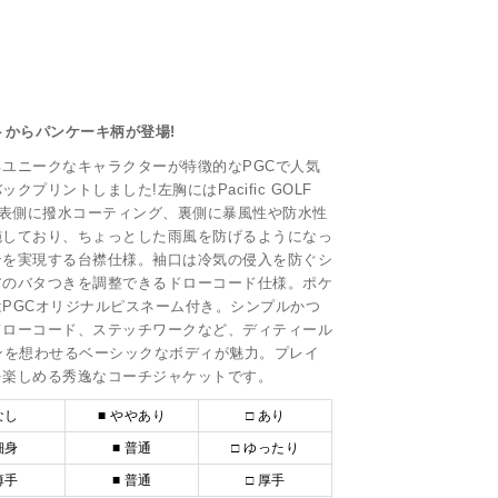
トからパンケーキ柄が登場!
ユニークなキャラクターが特徴的なPGCで人気
プリントしました!左胸にはPacific GOLF
、表側に撥水コーティング、裏側に暴風性や防水性
施しており、ちょっとした雨風を防げるようになっ
ンを実現する台襟仕様。袖口は冷気の侵入を防ぐシ
アのバタつきを調整できるドローコード仕様。ポケ
PGCオリジナルピスネーム付き。シンプルかつ
ドローコード、ステッチワークなど、ディティール
ンを想わせるベーシックなボディが魅力。プレイ
を楽しめる秀逸なコーチジャケットです。
なし
■ ややあり
□ あり
細身
■ 普通
□ ゆったり
薄手
■ 普通
□ 厚手