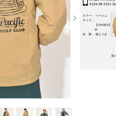
0120-99-3231
受
カラー： ベージュ
サイズ：
【UNISEX】
M
在 庫： 残り 1点
欲