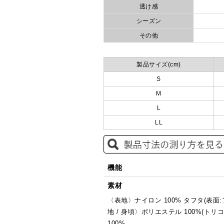
透け感
シーズン
その他
製品サイズ(cm)
S
M
L
LL
機能
素材
〈表地〉ナイロン 100% タフタ(表
地 / 身頃〉ポリエステル 100%(ト
100%