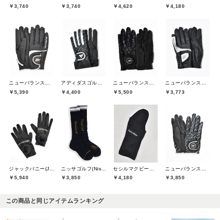
￥3,740
￥3,740
￥4,620
￥4,180
ニューバランスゴルフ(New Balance Golf)
アディダスゴルフ(adidas golf)
ニューバランスゴルフ(New Balance Golf)
ニューバランスゴルフ(New Balance Golf)
￥5,390
￥4,400
￥5,500
￥3,773
ジャックバニー(Jack Bunny)
ニッサゴルフ(Nissa Golf)
セシルマクビーグリーン(CECIL McBEE green)
ニューバランスゴルフ(New Balance Golf)
￥5,940
￥3,850
￥4,180
￥3,850
この商品と同じアイテムランキング