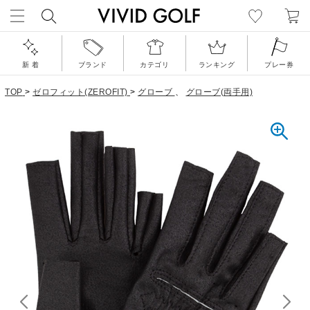
新 着
ブランド
カテゴリ
ランキング
プレー券
TOP
>
ゼロフィット(ZEROFIT)
>
グローブ
、
グローブ(両手用)