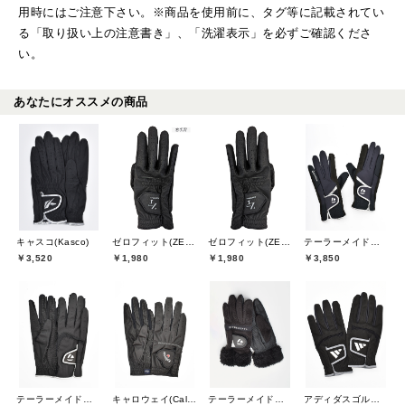
用時にはご注意下さい。※商品を使用前に、タグ等に記載されてい
る「取り扱い上の注意書き」、「洗濯表示」を必ずご確認くださ
い。
あなたにオススメの商品
キャスコ(Kasco)
ゼロフィット(ZEROFIT)
ゼロフィット(ZEROFIT)
テーラーメイドゴルフ(TaylorMade Golf)
￥3,520
￥1,980
￥1,980
￥3,850
テーラーメイドゴルフ(TaylorMade Golf)
キャロウェイ(Callaway)
テーラーメイドゴルフ(TaylorMade Golf)
アディダスゴルフ(adidas golf)