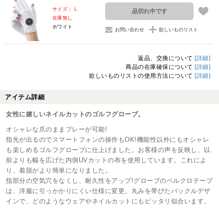
サイズ： L
品切れ中です
在庫無し
ホワイト
お問い合わせ
欲しいものリスト
返品、交換について
[詳細]
商品の在庫確保について
[詳細]
欲しいものリストの使用方法について
[詳細]
アイテム詳細
女性に嬉しいネイルカットのゴルフグローブ。
オシャレな爪のままプレーが可能!
指先が出るのでスマートフォンの操作もOK!機能性以外にもオシャレ
も楽しめるゴルフグローブに仕上げました。お客様の声を反映し、以
前よりも幅を広げた内側UVカットの布を使用しています。これによ
り、着脱がより簡単になりました。
指部分の空気穴をなくし、耐久性をアップ!グローブのベルクロテープ
は、洋服に引っかかりにくい仕様に変更。丸みを帯びたバックルデザ
インで、どのようなウェアやネイルカットにもピッタリ似合います。