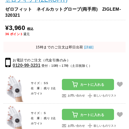
ゼロフィット ネイルカットグローブ(両手用) ZIGLEM-
320321
¥3,960
税込
36
ポイント
還元
15時までのご注文は即日出荷
[詳細]
お電話でのご注文（代金引換のみ）
0120-99-3231
受付：10時～17時（土日祝除く）
サイズ： SS
カートに入れる
在 庫： 残り 2点
ホワイト
お問い合わせ
欲しいものリスト
サイズ： S
カートに入れる
在 庫： 残り 2点
ホワイト
お問い合わせ
欲しいものリスト