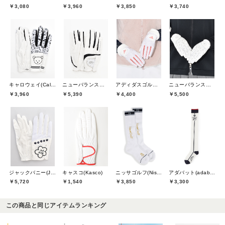
￥3,080
￥3,960
￥3,850
￥3,740
キャロウェイ(Callaway)
ニューバランスゴルフ(New Balance Golf)
アディダスゴルフ(adidas golf)
ニューバランスゴルフ(New Balance Golf)
￥3,960
￥5,390
￥4,400
￥5,500
ジャックバニー(Jack Bunny)
キャスコ(Kasco)
ニッサゴルフ(Nissa Golf)
アダバット(adabat)
￥5,720
￥1,540
￥3,850
￥3,300
この商品と同じアイテムランキング