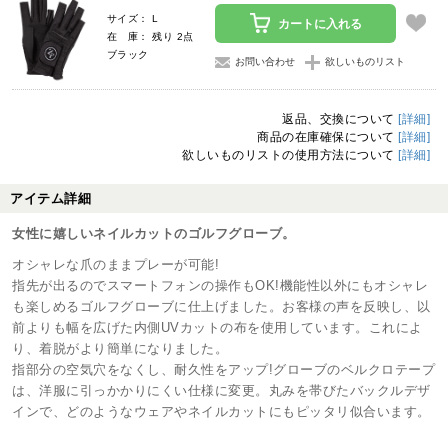
サイズ： L
カートに入れる
在 庫： 残り 2点
ブラック
お問い合わせ
欲しいものリスト
返品、交換について
[詳細]
商品の在庫確保について
[詳細]
欲しいものリストの使用方法について
[詳細]
アイテム詳細
女性に嬉しいネイルカットのゴルフグローブ。
オシャレな爪のままプレーが可能!
指先が出るのでスマートフォンの操作もOK!機能性以外にもオシャレ
も楽しめるゴルフグローブに仕上げました。お客様の声を反映し、以
前よりも幅を広げた内側UVカットの布を使用しています。これによ
り、着脱がより簡単になりました。
指部分の空気穴をなくし、耐久性をアップ!グローブのベルクロテープ
は、洋服に引っかかりにくい仕様に変更。丸みを帯びたバックルデザ
インで、どのようなウェアやネイルカットにもピッタリ似合います。