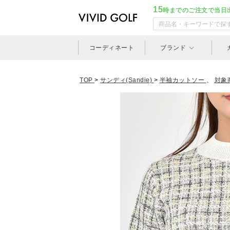
15
時までのご注文で当日
コーディネート
ブランド
TOP
>
サンディ(Sandie)
>
半袖カットソー
、
対象