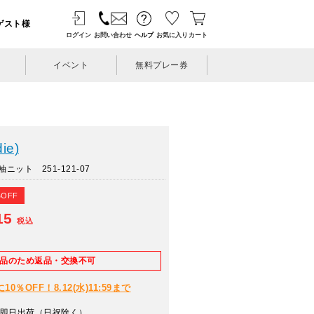
ゲスト様
ログイン
お問い合わせ
ヘルプ
お気に入り
カート
イベント
無料プレー券
ie)
ット 251-121-07
%OFF
15
税込
E品のため返品・交換不可
％OFF！8.12(水)11:59まで
即日出荷（日祝除く）