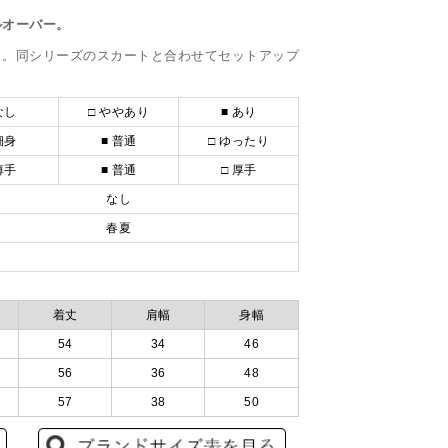
ルオーバー。
り。同シリーズのスカートと合わせてセットアップ
なし
□ ややあり
■ あり
細身
■ 普通
□ ゆったり
薄手
■ 普通
□ 厚手
なし
春夏
着丈
肩幅
身幅
54
34
46
56
36
48
57
38
50