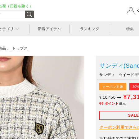
出荷（日祝を除く）
カテゴリ
新着アイテム
ランキング
特集
商品
、
トップス
サンディ(Sand
サンディ ツイード半袖ニ
クーポン対象
30
¥7,3
¥
10,450
66
ポイント
還元
SAL
クーポン利用でさらに10
※
15
時までのご注文は