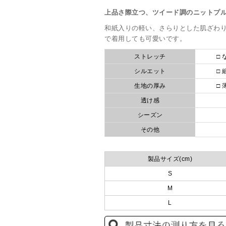
上品さ際立つ、ツイード調のニットプ
和紙入りの軽い、さらりとした肌ざわ
で着用しても可愛いです。
ストレッチ
□ 
シルエット
□ 
生地の厚み
□ 
透け感
シーズン
その他
製品サイズ(cm)
S
M
L