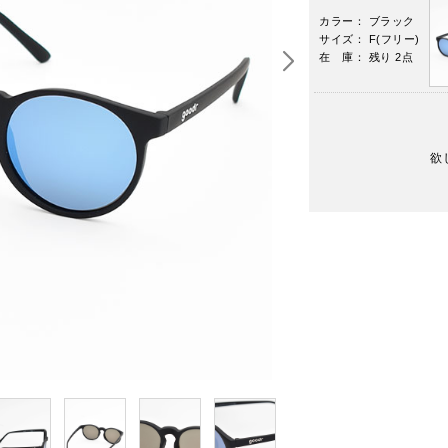
カラー： ブラック
サイズ： F(フリー)
在 庫： 残り 2点
欲