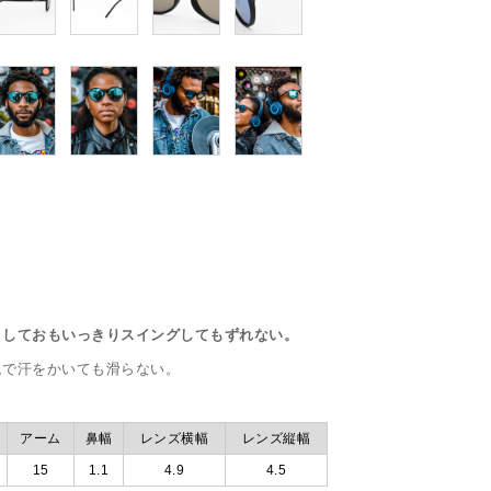
トしておもいっきりスイングしてもずれない。
ムで汗をかいても滑らない。
アーム
鼻幅
レンズ横幅
レンズ縦幅
15
1.1
4.9
4.5