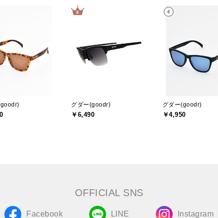
oodr)
グダー(goodr)
グダー(goodr)
0
￥6,490
￥4,950
OFFICIAL SNS
Facebook
LINE
Instagram