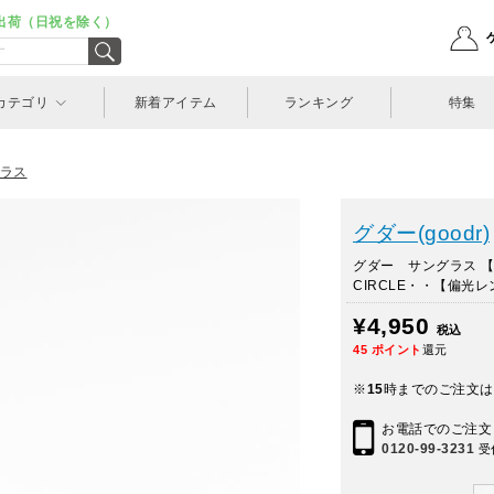
出荷（日祝を除く）
カテゴリ
新着アイテム
ランキング
特集
ラス
グダー(goodr)
グダー サングラス 【CG
CIRCLE・・【偏光
¥4,950
税込
45
ポイント
還元
※
15
時までのご注文は
お電話でのご注文
0120-99-3231
受