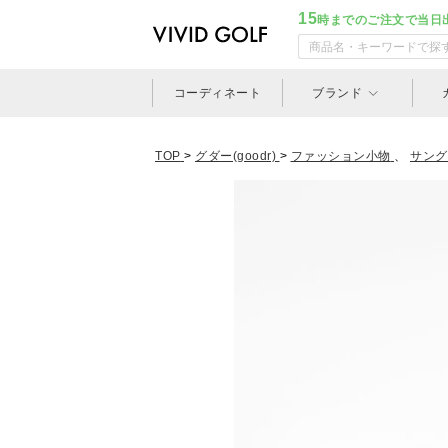
15
時までのご注文で当日
コーディネート
ブランド
TOP
>
グダー(goodr)
>
ファッション小物
、
サング