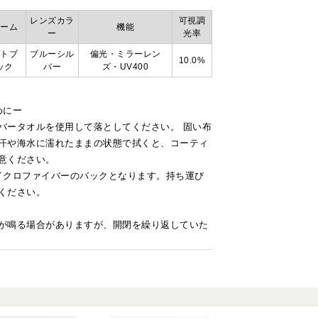
レンズカラ
可視調
ーム
機能
ー
光率
トブ
ブルーシル
偏光・ミラーレン
10.0%
ック
バー
ズ・UV400
めにー
バータオルを使用して落としてください。 固い布
汗や海水に濡れたままの状態で拭くと、コーティ
意ください。
マイクロファイバーのバックとなります。持ち運び
ください。
が鳴る場合がありますが、開閉を繰り返していた