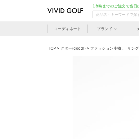
15
時までのご注文で当日
コーディネート
ブランド
TOP
>
グダー(goodr)
>
ファッション小物
、
サング