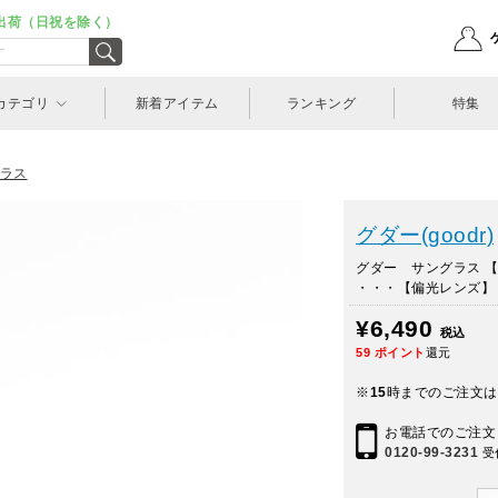
出荷（日祝を除く）
カテゴリ
新着アイテム
ランキング
特集
ラス
グダー(goodr)
グダー サングラス 【BF
・・・【偏光レンズ】
¥6,490
税込
59
ポイント
還元
※
15
時までのご注文は
お電話でのご注文
0120-99-3231
受