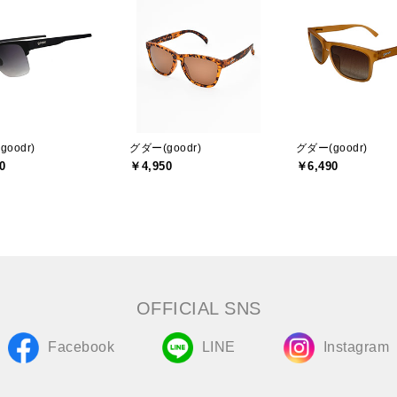
oodr)
グダー(goodr)
グダー(goodr)
0
￥4,950
￥6,490
OFFICIAL SNS
Facebook
LINE
Instagram