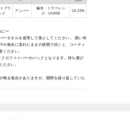
ットブラ
偏光・ミラーレン
アンバー
14.25%
ック
ズ・UV400
めにー
バータオルを使用して落としてください。 固い布
汗や海水に濡れたままの状態で拭くと、コーティ
意ください。
マイクロファイバーのバックとなります。持ち運び
ください。
が鳴る場合がありますが、開閉を繰り返していた