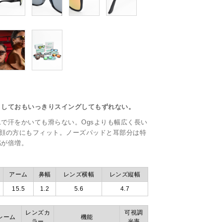
トしておもいっきりスイングしてもずれない。
で汗をかいても滑らない。Ogsよりも幅広く長い
な顔の方にもフィット。ノーズパッドと耳部分は特
感が倍増。
アーム
鼻幅
レンズ横幅
レンズ縦幅
15.5
1.2
5.6
4.7
レンズカ
可視調
レーム
機能
ラー
光率