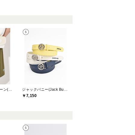
セシルマクビーグリーン(CECIL McBEE green)
ジャックバニー(Jack Bunny)
￥7,150