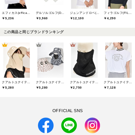
エフィカス(efficace)
デルソルゴルフ(DELSOL GOLF)
ジュンアンドロペ(JUN&ROPE)
フィラゴルフ(FILA GOLF)
￥5,236
￥3,960
￥12,100
￥4,290
この商品と同じブランドランキング
クアルトユナイテッド(CUARTO UNITED)
クアルトユナイテッド(CUARTO UNITED)
クアルトユナイテッド(CUARTO UNITED)
クアルトユナイテッド(CUARTO UNITED)
￥5,280
￥5,280
￥2,750
￥7,128
OFFICIAL SNS