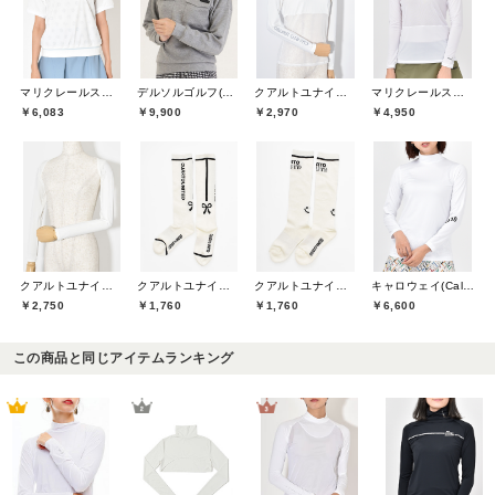
マリクレールスポール(marie claire sport)
デルソルゴルフ(DELSOL GOLF)
クアルトユナイテッド(CUARTO UNITED)
マリクレールスポール(marie claire sport)
￥6,083
￥9,900
￥2,970
￥4,950
クアルトユナイテッド(CUARTO UNITED)
クアルトユナイテッド(CUARTO UNITED)
クアルトユナイテッド(CUARTO UNITED)
キャロウェイ(Callaway)
￥2,750
￥1,760
￥1,760
￥6,600
この商品と同じアイテムランキング