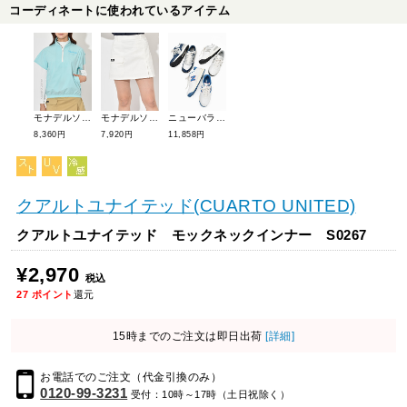
コーディネートに使われているアイテム
モナデルソル オーバーサイズハーフジップ半袖プルオーバー M0056
モナデルソル カーゴポケット付き台形スカート M0060
ニューバランスゴルフ 574v3SLゴルフシューズ【スパイクレス】 UGS574S3
8,360円
7,920円
11,858円
クアルトユナイテッド(CUARTO UNITED)
クアルトユナイテッド モックネックインナー S0267
¥2,970
税込
27
ポイント
還元
15時までのご注文は即日出荷
[詳細]
お電話でのご注文（代金引換のみ）
0120-99-3231
受付：10時～17時（土日祝除く）