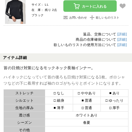
サイズ： LL
カートに入れる
在 庫： 残り 2点
ブラック
お問い合わせ
欲しいものリスト
返品、交換について
[詳細]
商品の在庫確保について
[詳細]
欲しいものリストの使用方法について
[詳細]
アイテム詳細
首の日焼け対策になるモックネック長袖インナー。
ハイネックになっていて首の後ろも日焼け対策になる1枚。ポロシャ
ツなどの下に着用すれば袖のロゴがちらりとポイントになります。
ストレッチ
□ なし
□ ややあり
■ あり
シルエット
□ 細身
■ 普通
□ ゆったり
生地の厚み
■ 薄手
□ 普通
□ 厚手
透け感
ホワイトあり
シーズン
春夏
その他