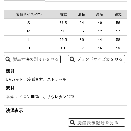
製品サイズ(cm)
着丈
肩幅
身幅
袖丈
S
56.5
34
40
56
M
58
35
42
57
L
59.5
36
44
58
LL
61
37
46
59
機能
UVカット、冷感素材、ストレッチ
素材
本体:ナイロン88% ポリウレタン12%
洗濯表示