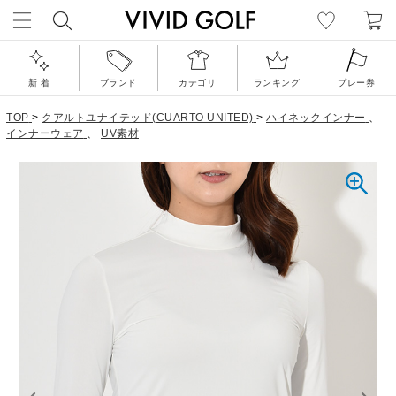
新 着
ブランド
カテゴリ
ランキング
プレー券
TOP
>
クアルトユナイテッド(CUARTO UNITED)
>
ハイネックインナー
、
インナーウェア
、
UV素材