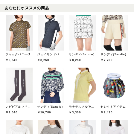
あなたにオススメの商品
ジャックバニー(Jack Bunny)
ジェイリンドバーグ(J.LINDEBERG)
サンディ(Sandie)
サンディ(Sandie)
￥6,545
￥8,250
￥8,250
￥7,700
レピピアルマリオ(repipi armario)
サンディ(Sandie)
モナデルソル(MONA DELSOL)
セレクトアイテム
￥1,540
￥10,780
￥3,300
￥2,420