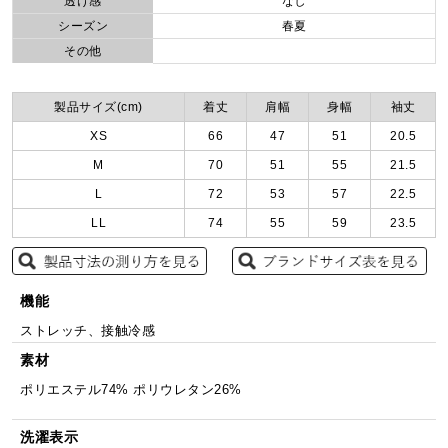
透け感
なし
シーズン
春夏
その他
製品サイズ(cm)
着丈
肩幅
身幅
袖丈
XS
66
47
51
20.5
M
70
51
55
21.5
L
72
53
57
22.5
LL
74
55
59
23.5
機能
ストレッチ、接触冷感
素材
ポリエステル74% ポリウレタン26%
洗濯表示