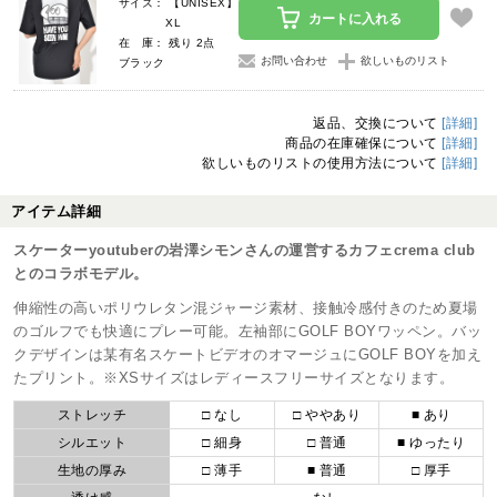
サイズ： 【UNISEX】
カートに入れる
XL
在 庫： 残り 2点
お問い合わせ
欲しいものリスト
ブラック
返品、交換について
[詳細]
商品の在庫確保について
[詳細]
欲しいものリストの使用方法について
[詳細]
アイテム詳細
スケーターyoutuberの岩澤シモンさんの運営するカフェcrema club
とのコラボモデル。
伸縮性の高いポリウレタン混ジャージ素材、接触冷感付きのため夏場
のゴルフでも快適にプレー可能。左袖部にGOLF BOYワッペン。バッ
クデザインは某有名スケートビデオのオマージュにGOLF BOYを加え
たプリント。※XSサイズはレディースフリーサイズとなります。
ストレッチ
□ なし
□ ややあり
■ あり
シルエット
□ 細身
□ 普通
■ ゆったり
生地の厚み
□ 薄手
■ 普通
□ 厚手