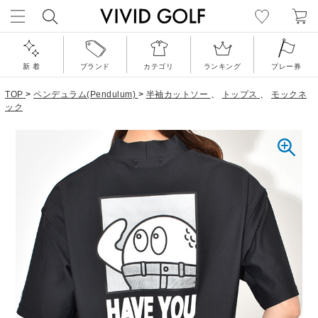
新 着
ブランド
カテゴリ
ランキング
プレー券
TOP
>
ペンデュラム(Pendulum)
>
半袖カットソー
、
トップス
、
モックネ
ック