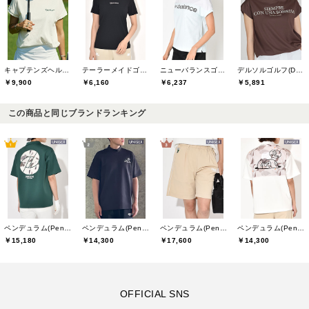
キャプテンズヘルムゴルフ(Captains Helm Golf)
テーラーメイドゴルフ(TaylorMade Golf)
ニューバランスゴルフ(New Balance Golf)
デルソルゴルフ(DELSOL GOLF)
￥9,900
￥6,160
￥6,237
￥5,891
この商品と同じブランドランキング
ペンデュラム(Pendulum)
ペンデュラム(Pendulum)
ペンデュラム(Pendulum)
ペンデュラム(Pendulum)
￥15,180
￥14,300
￥17,600
￥14,300
OFFICIAL SNS