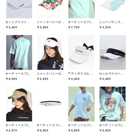
セントクリストファーゴルフ(St.ChristopherGolf)
ジャックバニー(Jack Bunny)
オーティーエフ(O.T.F)
ニューバランスゴルフ(New Balance Golf)
￥3,465
￥3,850
￥7,700
￥3,234
オーティーエフ(O.T.F)
ジャックバニー(Jack Bunny)
アディダスゴルフ(adidas golf)
セシルマクビーグリーン(CECIL McBEE green)
￥4,950
￥3,850
￥4,400
￥3,465
オーティーエフ(O.T.F)
オーティーエフ(O.T.F)
オーティーエフ(O.T.F)
オーティーエフ(O.T.F)
￥2,970
￥6,600
￥4,950
￥4,950