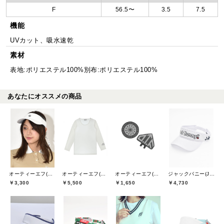
F
56.5〜
3.5
7.5
機能
UVカット、吸水速乾
素材
表地:ポリエステル100%別布:ポリエステル100%
あなたにオススメの商品
オーティーエフ(O.T.F)
オーティーエフ(O.T.F)
オーティーエフ(O.T.F)
ジャックバニー(Jack Bunny)
￥3,300
￥5,500
￥1,650
￥4,730