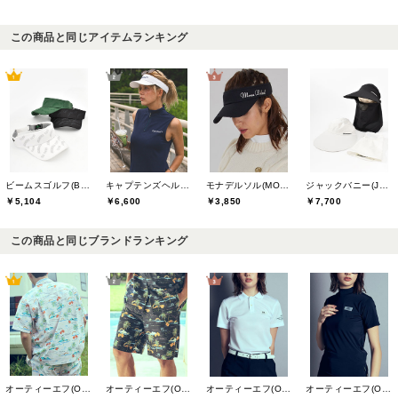
この商品と同じアイテムランキング
ビームスゴルフ(BEAMS GOLF)
キャプテンズヘルムゴルフ(Captains Helm Golf)
モナデルソル(MONA DELSOL)
ジャックバニー(Jack Bunny)
￥5,104
￥6,600
￥3,850
￥7,700
この商品と同じブランドランキング
オーティーエフ(O.T.F)
オーティーエフ(O.T.F)
オーティーエフ(O.T.F)
オーティーエフ(O.T.F)