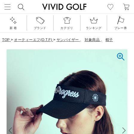
新 着
ブランド
カテゴリ
ランキング
プレー券
TOP
>
オーティーエフ(O.T.F)
>
サンバイザー
、
対象商品
、
帽子