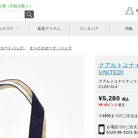
出荷（日祝を除く）
カテゴリ
新着アイテム
ランキング
特集
>
カートバッグ
、
すべてのポーチ・バッグ
クアルトユナイ
UNITED)
クアルトユナイテッド
CLGF-014
¥5,280
税込
48
ポイント
還元
※
15
時までのご注文は
お電話でのご注文
0120-99-3231
受