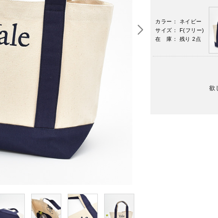
カラー： ネイビー
サイズ： F(フリー)
在 庫： 残り 2点
欲