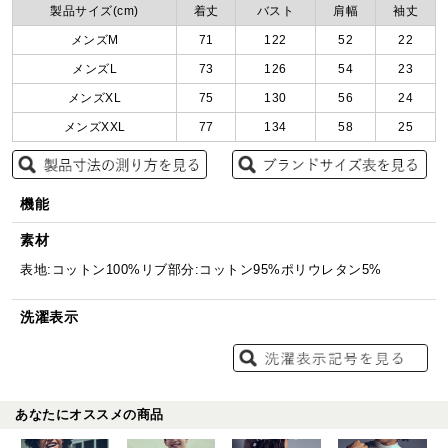
製品サイズ(cm)
着丈
バスト
肩幅
袖丈
メンズM
71
122
52
22
メンズL
73
126
54
23
メンズXL
75
130
56
24
メンズXXL
77
134
58
25
機能
素材
表地:コットン100%リブ部分:コットン95%ポリウレタン5%
洗濯表示
あなたにオススメの商品