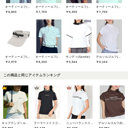
オーティーエフ(O.T.F)
オーティーエフ(O.T.F)
オーティーエフ(O.T.F)
オーティーエフ(O.T.F)
￥8,800
￥7,700
￥9,350
￥7,700
オーティーエフ(O.T.F)
サンディ(Sandie)
デルソルゴルフ(DELSOL GOLF)
オーティーエフ(O.T.F)
￥2,970
￥5,544
￥5,104
￥8,250
この商品と同じアイテムランキング
キャプテンズヘルムゴルフ(Captains Helm Golf)
テーラーメイドゴルフ(TaylorMade Golf)
ニューバランスゴルフ(New Balance Golf)
デルソルゴルフ(DELSOL GOLF)