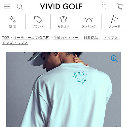
新 着
ブランド
カテゴリ
ランキング
プレー券
TOP
>
オーティーエフ(O.T.F)
>
半袖カットソー
、
対象商品
、
トップス
、
メンズ トップス