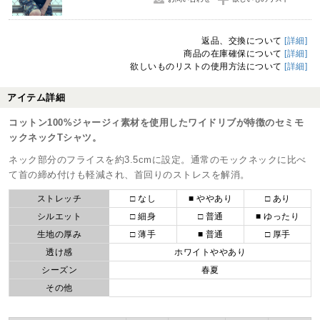
返品、交換について
[詳細]
商品の在庫確保について
[詳細]
欲しいものリストの使用方法について
[詳細]
アイテム詳細
コットン100%ジャージィ素材を使用したワイドリブが特徴のセミモ
ックネックTシャツ。
ネック部分のフライスを約3.5cmに設定。通常のモックネックに比べ
て首の締め付けも軽減され、首回りのストレスを解消。
ストレッチ
□ なし
■ ややあり
□ あり
シルエット
□ 細身
□ 普通
■ ゆったり
生地の厚み
□ 薄手
■ 普通
□ 厚手
透け感
ホワイトややあり
シーズン
春夏
その他