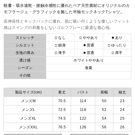
軽量・吸水速乾・接触冷感性に優れたベア天竺素材にオリジナルのカ
モフラージュ・グラフィックを施した半袖モックネックTシャツ。
高伸張性とキックバックに優れ、肌に吸い付くような優しいフィット
感はスイングの邪魔をしないゴルフプレーに最適な着心地。
ストレッチ
□ なし
□ ややあり
■ あり
シルエット
□ 細身
■ 普通
□ ゆったり
生地の厚み
□ 薄手
■ 普通
□ 厚手
透け感
ホワイトややあり
シーズン
春夏
その他
製品サイズ(cm)
着丈
バスト
肩幅
袖丈
メンズM
70.5
114
50
23
メンズL
72.5
118
52
24
メンズXL
74.5
122
54
25
メンズXXL
76.5
126
56
26