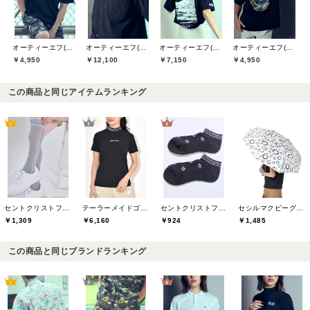
オーティーエフ(O.T.F)
オーティーエフ(O.T.F)
オーティーエフ(O.T.F)
オーティーエフ(O.T.F)
￥4,950
￥12,100
￥7,150
￥4,950
この商品と同じアイテムランキング
セントクリストファーゴルフ(St.ChristopherGolf)
テーラーメイドゴルフ(TaylorMade Golf)
セントクリストファーゴルフ(St.ChristopherGolf)
セシルマクビーグリーン(CECIL McBEE green)
￥1,309
￥6,160
￥924
￥1,485
この商品と同じブランドランキング