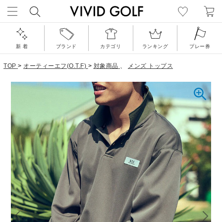
新 着
ブランド
カテゴリ
ランキング
プレー券
TOP
>
オーティーエフ(O.T.F)
>
対象商品
、
メンズ トップス