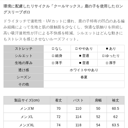
環境に配慮したリサイクル「クールマックス」鹿の子を使用したロン
グスリーブポロ
ドライタッチで速乾性・UVカットに優れ、鹿の子特有の凹凸のある編
み組織によって生地と肌の接触面を少なくし、快適な肌触りを持続し
高い吸汗速乾性が汗による不快感を軽減。シルエットはどんな動きに
もストレスを感じさせないルーズフィット。
ストレッチ
□ なし
□ ややあり
■ あり
シルエット
□ 細身
■ 普通
□ ゆったり
生地の厚み
□ 薄手
■ 普通
□ 厚手
透け感
ホワイトややあり
シーズン
春夏
その他
製品サイズ(cm)
着丈
バスト
肩幅
袖丈
メンズM
70
110
50
60.5
メンズL
72
114
52
62
メンズXL
74
118
54
63.5