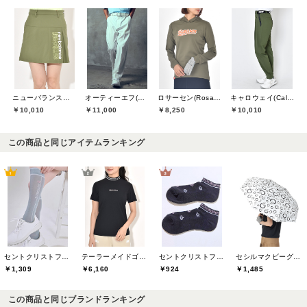
ニューバランスゴルフ(New Balance Golf)
オーティーエフ(O.T.F)
ロサーセン(Rosasen)
キャロウェイ(Callaway)
￥10,010
￥11,000
￥8,250
￥10,010
この商品と同じアイテムランキング
セントクリストファーゴルフ(St.ChristopherGolf)
テーラーメイドゴルフ(TaylorMade Golf)
セントクリストファーゴルフ(St.ChristopherGolf)
セシルマクビーグリーン(CECIL McBEE green)
￥1,309
￥6,160
￥924
￥1,485
この商品と同じブランドランキング