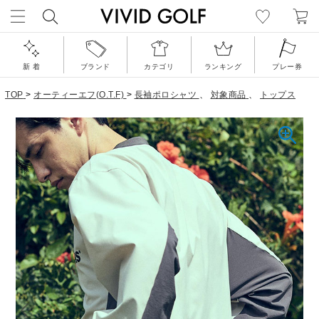
新 着
ブランド
カテゴリ
ランキング
プレー券
TOP
>
オーティーエフ(O.T.F)
>
長袖ポロシャツ
、
対象商品
、
トップス