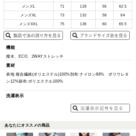
メンズL
71
128
56
62.5
メンズXL
73
132
58
64
メンズXXL
75
136
60
65.5
機能
撥水、ECO、2WAYストレッチ
素材
表地:複合繊維(ポリエステル)100%別布:ナイロン88% ポリウレタ
ン12%袋布:ポリエステル100%
洗濯表示
あなたにオススメの商品