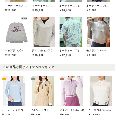
オーティーエフ(O.T.F)
オーティーエフ(O.T.F)
オーティーエフ(O.T.F)
オーティーエフ(O.T.F)
￥11,000
￥10,450
￥9,900
￥15,400
キャプテンズヘルムゴルフ(Captains Helm Golf)
デルソルゴルフ(DELSOL GOLF)
オーティーエフ(O.T.F)
モナデルソル(MONA DELSOL)
￥13,200
￥15,400
￥12,650
￥9,900
この商品と同じアイテムランキング
テーラーメイドゴルフ(TaylorMade Golf)
ソルソレイユ(SOUS LE SOLEIL)
アダバット(adabat)
ニッサゴルフ(Nissa Golf)
￥10,010
￥8,989
￥9,900
￥13,860