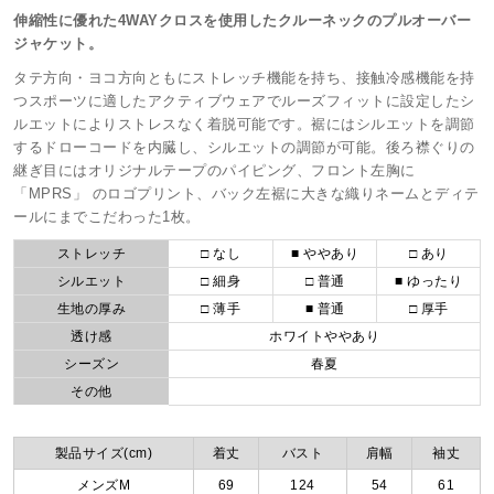
伸縮性に優れた4WAYクロスを使用したクルーネックのプルオーバー
ジャケット。
タテ方向・ヨコ方向ともにストレッチ機能を持ち、接触冷感機能を持
つスポーツに適したアクティブウェアでルーズフィットに設定したシ
ルエットによりストレスなく着脱可能です。裾にはシルエットを調節
するドローコードを内臓し、シルエットの調節が可能。後ろ襟ぐりの
継ぎ目にはオリジナルテープのパイピング、フロント左胸に
「MPRS」 のロゴプリント、バック左裾に大きな織りネームとディテ
ールにまでこだわった1枚。
ストレッチ
□ なし
■ ややあり
□ あり
シルエット
□ 細身
□ 普通
■ ゆったり
生地の厚み
□ 薄手
■ 普通
□ 厚手
透け感
ホワイトややあり
シーズン
春夏
その他
製品サイズ(cm)
着丈
バスト
肩幅
袖丈
メンズM
69
124
54
61