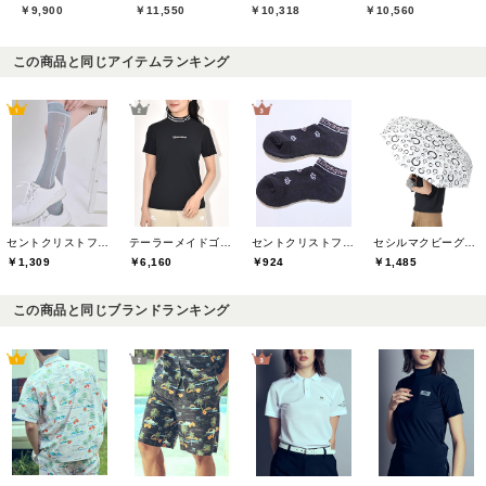
￥9,900
￥11,550
￥10,318
￥10,560
この商品と同じアイテムランキング
セントクリストファーゴルフ(St.ChristopherGolf)
テーラーメイドゴルフ(TaylorMade Golf)
セントクリストファーゴルフ(St.ChristopherGolf)
セシルマクビーグリーン(CECIL McBEE green)
￥1,309
￥6,160
￥924
￥1,485
この商品と同じブランドランキング