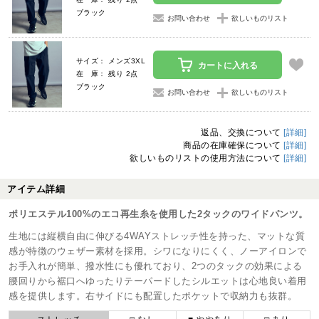
ブラック
お問い合わせ
欲しいものリスト
サイズ： メンズ3XL
カートに入れる
在 庫： 残り 2点
ブラック
お問い合わせ
欲しいものリスト
返品、交換について
[詳細]
商品の在庫確保について
[詳細]
欲しいものリストの使用方法について
[詳細]
アイテム詳細
ポリエステル100%のエコ再生糸を使用した2タックのワイドパンツ。
生地には縦横自由に伸びる4WAYストレッチ性を持った、マットな質
感が特徴のウェザー素材を採用。シワになりにくく、ノーアイロンで
お手入れが簡単、撥水性にも優れており、2つのタックの効果による
腰回りから裾口へゆったりテーパードしたシルエットは心地良い着用
感を提供します。右サイドにも配置したポケットで収納力も抜群。