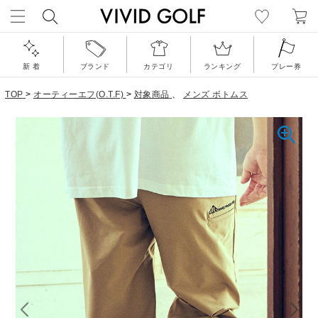
新 着
ブランド
カテゴリ
ランキング
プレー券
TOP
>
オーティーエフ(O.T.F)
>
対象商品
、
メンズ ボトムス