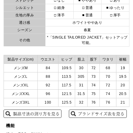
ストレッチ
□ なし
■ ややあり
□ あり
シルエット
□ 細身
□ 普通
■ ゆったり
生地の厚み
□ 薄手
■ 普通
□ 厚手
透け感
ホワイトややあり
シーズン
春夏
*「SINGLE TAILORED JACKET」セットアップ
その他
可能。
製品サイズ(cm)
ウエスト
ヒップ
股上
股下
ワタリ
裾幅
メンズM
84
109.5
30
72
68
19
メンズL
88
113.5
305
73
70
19.5
メンズXL
92
117.5
31
74
72
20
メンズXXL
96
121.5
31.5
75
74
20.5
メンズ3XL
100
125.5
32
76
76
21
機能