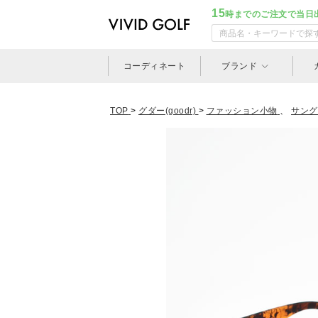
15
時までのご注文で当日
コーディネート
ブランド
TOP
>
グダー(goodr)
>
ファッション小物
、
サング