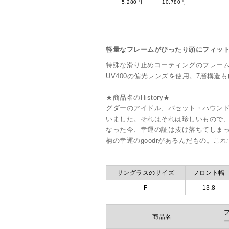
5,280円
10,780円
軽量なフレームがぴったり頭にフィット
特殊な滑り止めコーティングのフレー
UV400の偏光レンズを使用。7層構造
★商品名のHistory★
グダーのアイドル、バセット・ハウン
いました。それはそれは珍しいもので、
なった今、幸運の証は抜け落ちてしまっ
柄の幸運のgoodrがあるんだもの。こ
サングラスのサイズ
フロント幅
F
13.8
商品名