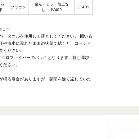
べっ
偏光・ミラー加工な
ブラウン
11.40%
甲
し・UV400
めにー
バータオルを使用して落としてください。 固い布
汗や海水に濡れたままの状態で拭くと、コーティ
意ください。
マイクロファイバーのバックとなります。持ち運び
ください。
が鳴る場合がありますが、開閉を繰り返していた