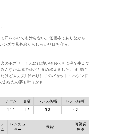
!
ムで汗をかいても滑らない。低価格でありながら
もレンズで紫外線からしっかり目を守る。
ド犬のボズリーくんには幼い頃おへそに毛が生えて
みんなが幸運の証だと褒め称えました。 91歳に
たけど大丈夫! 代わりにこのバセット・ハウンド
れであなたの夢も叶うかも!
アーム
鼻幅
レンズ横幅
レンズ縦幅
14.1
1.2
5.3
4.2
フレ
レンズカ
可視調
機能
ーム
ラー
光率