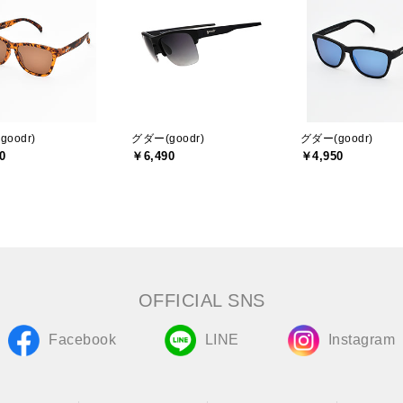
oodr)
グダー(goodr)
グダー(goodr)
0
￥6,490
￥4,950
OFFICIAL SNS
Facebook
LINE
Instagram