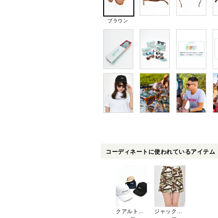
ブラウン
コーディネートに使われているアイテム
クアルトユナイテッド 【ユニセックス】YALEロゴキャップ CLGF-008-011
ジャックバニー オックスドビースカート 263-5134312