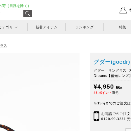
出荷（日祝を除く）
カテゴリ
新着アイテム
ランキング
特集
ラス
グダー(goodr)
グダー サングラス【OG】B
Dreams【偏光レンズ
¥4,950
税込
45
ポイント
還元
※
15
時までのご注文は
お電話でのご注文
0120-99-3231
受