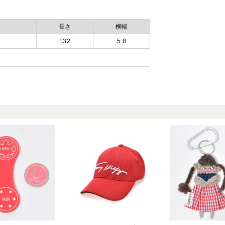
長さ
横幅
132
5.8