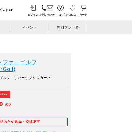
ゲスト様
ログイン
お問い合わせ
ヘルプ
お気に入り
カート
イベント
無料プレー券
トファーゴルフ
rGolf)
ーゴルフ リバーシブルスカーフ
%OFF
49
税込
E品のため返品・交換不可