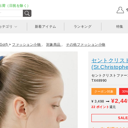
出荷（日祝を除く）
カテゴリ
新着アイテム
ランキング
特集
olf)
>
ファッション小物
、
対象商品
、
その他ファッション小物
セントクリス
(St.Christophe
セントクリストファ
TX48990
クーポン対象
30
¥2,4
¥
3,498
22
ポイント
還元
SAL