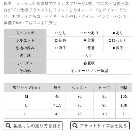
軽量、メッシュ仕様素材でストレスフリーな1枚。ウエストは後ろ部
分がゴム仕様でウエストにフィットしやすい。ロゴをポイントでの
せ、無地ライクもコーディネートしやしデザイン。インナーパンツ一
体型で動いてもズレずに安心。
ストレッチ
□ なし
□ ややあり
■ あり
シルエット
□ 細身
■ 普通
□ ゆったり
生地の厚み
□ 薄手
□ 普通
■ 厚手
透け感
なし
シーズン
春夏秋
その他
インナーパンツ一体型
製品サイズ(cm)
総丈
ウエスト
ヒップ
裾幅
M
40
70
95
105
L
41.5
73
98
108
LL
43
76
101
111