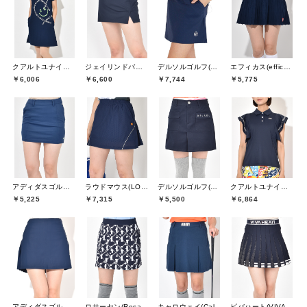
クアルトユナイテッド(CUARTO UNITED)
ジェイリンドバーグ(J.LINDEBERG)
デルソルゴルフ(DELSOL GOLF)
エフィカス(efficace)
￥6,006
￥6,600
￥7,744
￥5,775
アディダスゴルフ(adidas golf)
ラウドマウス(LOUDMOUTH)
デルソルゴルフ(DELSOL GOLF)
クアルトユナイテッド(CUARTO UNITED)
￥5,225
￥7,315
￥5,500
￥6,864
アディダスゴルフ(adidas golf)
ロサーセン(Rosasen)
キャロウェイ(Callaway)
ビバハート(VIVA HEART)