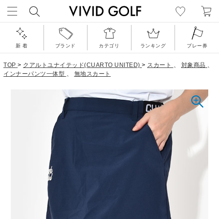
新 着
ブランド
カテゴリ
ランキング
プレー券
TOP
>
クアルトユナイテッド(CUARTO UNITED)
>
スカート
、
対象商品
、
インナーパンツ一体型
、
無地スカート