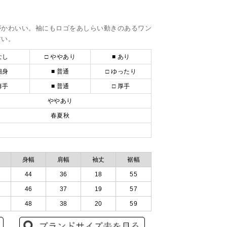
がかわいい。袖にもロゴをあしらい動きのあるワン
すい。
なし
□ ややあり
■ あり
細身
■ 普通
□ ゆったり
薄手
■ 普通
□ 厚手
ややあり
春夏秋
身幅
肩幅
袖丈
裾幅
44
36
18
55
46
37
19
57
48
38
20
59