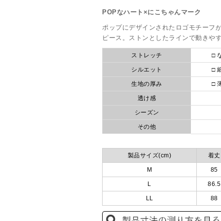
POPなハート×にこちゃんマーク
ポップにデザインされたロゴモチーフ
ピース。ストンとしたラインで動きや
ストレッチ
□ 
シルエット
□ 
生地の厚み
□ 
透け感
シーズン
その他
製品サイズ(cm)
着丈
M
85
L
86.5
LL
88