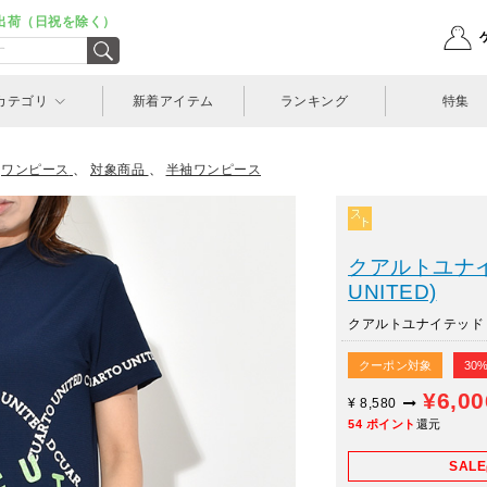
出荷（日祝を除く）
カテゴリ
新着アイテム
ランキング
特集
>
ワンピース
、
対象商品
、
半袖ワンピース
クアルトユナイ
UNITED)
クアルトユナイテッド
クーポン対象
30
¥6,0
¥
8,580
54
ポイント
還元
SAL