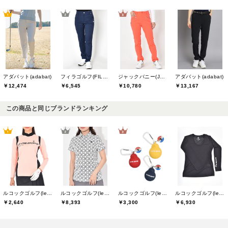
アダバット(adabat)
フィラゴルフ(FILA GOLF)
ジャックバニー(Jack Bunny)
アダバット(adabat)
￥12,474
￥6,545
￥10,780
￥13,167
この商品と同じブランドランキング
ルコックゴルフ(le coq GOLF)
ルコックゴルフ(le coq GOLF)
ルコックゴルフ(le coq GOLF)
ルコックゴルフ(le coq GOLF)
￥2,640
￥8,393
￥3,300
￥6,930