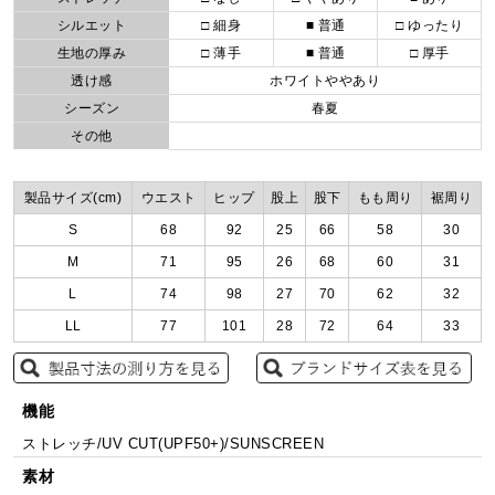
シルエット
□ 細身
■ 普通
□ ゆったり
生地の厚み
□ 薄手
■ 普通
□ 厚手
透け感
ホワイトややあり
シーズン
春夏
その他
製品サイズ(cm)
ウエスト
ヒップ
股上
股下
もも周り
裾周り
S
68
92
25
66
58
30
M
71
95
26
68
60
31
L
74
98
27
70
62
32
LL
77
101
28
72
64
33
機能
ストレッチ/UV CUT(UPF50+)/SUNSCREEN
素材