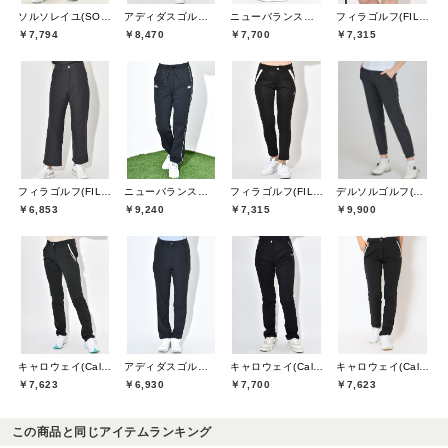
ソルソレイユ(SOUS LE SOLEIL)
アディダスゴルフ(adidas golf)
ニューバランスゴルフ(New Balance Golf)
フィラゴルフ(FILA GOLF)
￥7,794
￥8,470
￥7,700
￥7,315
フィラゴルフ(FILA GOLF)
ニューバランスゴルフ(New Balance Golf)
フィラゴルフ(FILA GOLF)
デルソルゴルフ(DELSOL GOLF)
￥6,853
￥9,240
￥7,315
￥9,900
キャロウェイ(Callaway)
アディダスゴルフ(adidas golf)
キャロウェイ(Callaway)
キャロウェイ(Callaway)
￥7,623
￥6,930
￥7,700
￥7,623
この商品と同じアイテムランキング