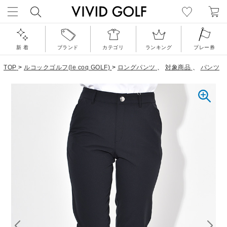
新 着
ブランド
カテゴリ
ランキング
プレー券
TOP
>
ルコックゴルフ(le coq GOLF)
>
ロングパンツ
、
対象商品
、
パンツ