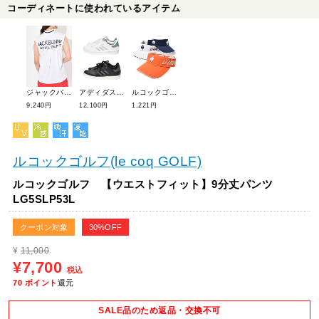
コーディネートに使われているアイテム
ジャックバニー トリコット モックネックノースリーブシャツ 263-5167320
アディダスゴルフ レトロクロスシューズ(スパイクレス) MCQ33
ルコックゴルフ マーカー付きサンバイザー QGCTJC51W
9,240円
12,100円
1,221円
ルコックゴルフ(le coq GOLF)
ルコックゴルフ 【ウエストフィット】9分丈パンツ
LG5SLP53L
クーポン対象
30%OFF
¥
11,000
¥7,700
税込
70
ポイント
還元
SALE品のため返品・交換不可