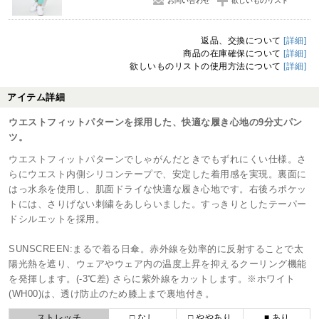
お問い合わせ
欲しいものリスト
返品、交換について
[詳細]
商品の在庫確保について
[詳細]
欲しいものリストの使用方法について
[詳細]
アイテム詳細
ウエストフィットパターンを採用した、快適な履き心地の9分丈パン
ツ。
ウエストフィットパターンでしゃがんだときでもずれにくい仕様。さ
らにウエスト内側シリコンテープで、安定した着用感を実現。裏面に
はっ水糸を使用し、肌面ドライな快適な履き心地です。右後ろポケッ
トには、さりげない刺繍をあしらいました。すっきりとしたテーパー
ドシルエットを採用。
SUNSCREEN:まるで着る日傘。赤外線を効率的に反射することで太
陽光熱を遮り、ウェアやウェア内の温度上昇を抑えるクーリング機能
を発揮します。(-3℃差) さらに紫外線をカットします。※ホワイト
(WH00)は、透け防止のため膝上まで裏地付き。
ストレッチ
□ なし
□ ややあり
■ あり