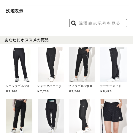
洗濯表示
あなたにオススメの商品
ルコックゴルフ(le coq GOLF)
ジャックバニー(Jack Bunny)
フィラゴルフ(FILA GOLF)
テーラーメイドゴルフ(TaylorMade Golf)
￥7,260
￥7,700
￥7,546
￥8,470