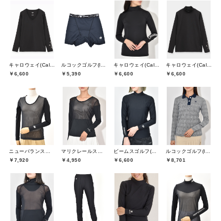
キャロウェイ(Callaway)
ルコックゴルフ(le coq GOLF)
キャロウェイ(Callaway)
キャロウェイ(Callaway)
￥6,600
￥5,390
￥6,600
￥6,600
ニューバランスゴルフ(New Balance Golf)
マリクレールスポール(marie claire sport)
ビームスゴルフ(BEAMS GOLF)
ルコックゴルフ(le coq GOLF)
￥7,920
￥4,950
￥6,600
￥8,701