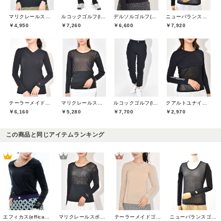
マリクレールスポール(marie claire sport)
ルコックゴルフ(le coq GOLF)
デルソルゴルフ(DELSOL GOLF)
ニューバランスゴルフ(New Balance Golf)
￥4,950
￥7,260
￥6,600
￥7,920
テーラーメイドゴルフ(TaylorMade Golf)
マリクレールスポール(marie claire sport)
ルコックゴルフ(le coq GOLF)
クアルトユナイテッド(CUARTO UNITED)
￥6,160
￥5,280
￥7,700
￥2,970
この商品と同じアイテムランキング
エフィカス(efficace)
マリクレールスポール(marie claire sport)
テーラーメイドゴルフ(TaylorMade Golf)
ニューバランスゴルフ(New Balance Golf)