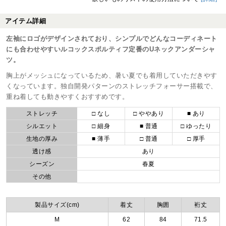
アイテム詳細
左袖にロゴがデザインされており、シンプルでどんなコーディネート
にも合わせやすいルコックスポルティフ定番のUネックアンダーシャ
ツ。
胸上がメッシュになっているため、暑い夏でも着用していただきやす
くなっています。独自開発パターンのストレッチフォーサー搭載で、
重ね着しても動きやすくおすすめです。
ストレッチ
□ なし
□ ややあり
■ あり
シルエット
□ 細身
■ 普通
□ ゆったり
生地の厚み
■ 薄手
□ 普通
□ 厚手
透け感
あり
シーズン
春夏
その他
製品サイズ(cm)
着丈
胸囲
裄丈
M
62
84
71.5