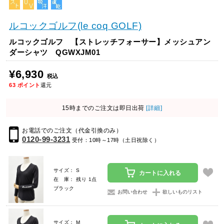
ルコックゴルフ(le coq GOLF)
ルコックゴルフ 【ストレッチフォーサー】メッシュアン
ダーシャツ QGWXJM01
¥6,930
税込
63
ポイント
還元
15時までのご注文は即日出荷
[詳細]
お電話でのご注文（代金引換のみ）
0120-99-3231
受付：10時～17時（土日祝除く）
サイズ： S
カートに入れる
在 庫： 残り 1点
ブラック
お問い合わせ
欲しいものリスト
サイズ： M