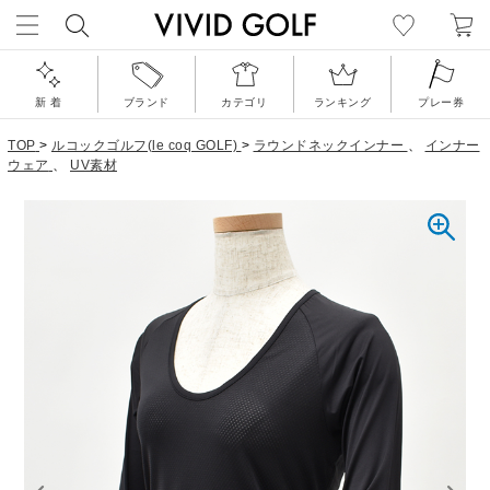
新 着
ブランド
カテゴリ
ランキング
プレー券
TOP
>
ルコックゴルフ(le coq GOLF)
>
ラウンドネックインナー
、
インナー
ウェア
、
UV素材