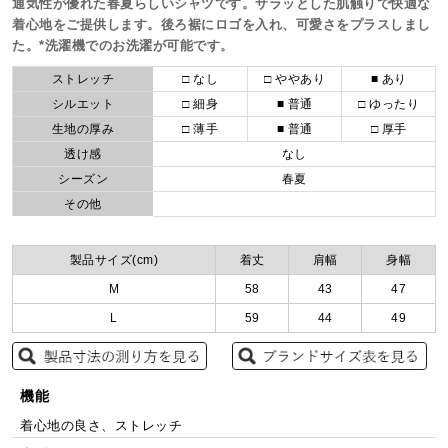
通気性が優れた春夏らしいシャツです。サラッとした肌触りで快適な
着心地をご提供します。後ろ裾にロゴを入れ、可愛さをプラスしまし
た。*洗濯機でのお洗濯が可能です。
ストレッチ
□ なし
□ ややあり
■ あり
シルエット
□ 細身
■ 普通
□ ゆったり
生地の厚み
□ 薄手
■ 普通
□ 厚手
透け感
なし
シーズン
春夏
その他
製品サイズ(cm)
着丈
肩幅
身幅
M
58
43
47
L
59
44
49
機能
着心地の良さ、ストレッチ