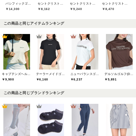
パシフィックゴルフクラブ(Pacific GOLF CLUB)
セントクリストファーゴルフ(St.ChristopherGolf)
セントクリストファーゴルフ(St.ChristopherGolf)
セントクリストファーゴルフ(St.ChristopherGolf)
￥14,300
￥8,162
￥9,240
￥8,470
この商品と同じアイテムランキング
キャプテンズヘルムゴルフ(Captains Helm Golf)
テーラーメイドゴルフ(TaylorMade Golf)
ニューバランスゴルフ(New Balance Golf)
デルソルゴルフ(DELSOL GOLF)
￥9,900
￥6,160
￥6,237
￥5,891
この商品と同じブランドランキング