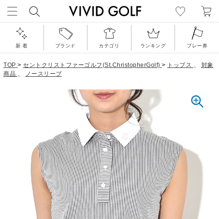
新 着
ブランド
カテゴリ
ランキング
プレー券
TOP
>
セントクリストファーゴルフ(St.ChristopherGolf)
>
トップス
、
対象
商品
、
ノースリーブ