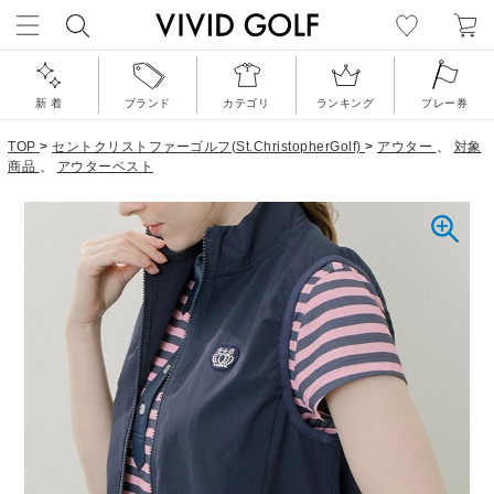
新 着
ブランド
カテゴリ
ランキング
プレー券
TOP
>
セントクリストファーゴルフ(St.ChristopherGolf)
>
アウター
、
対象
商品
、
アウターベスト