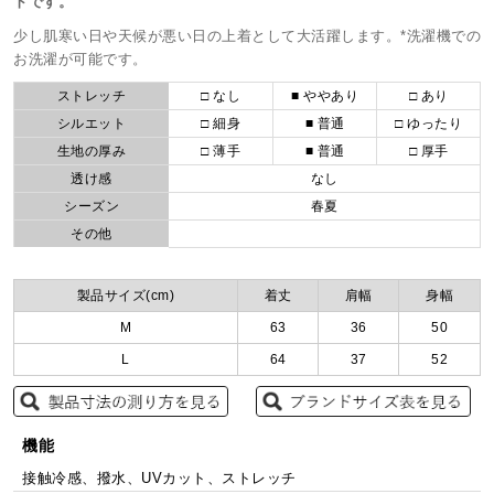
トです。
少し肌寒い日や天候が悪い日の上着として大活躍します。*洗濯機での
お洗濯が可能です。
ストレッチ
□ なし
■ ややあり
□ あり
シルエット
□ 細身
■ 普通
□ ゆったり
生地の厚み
□ 薄手
■ 普通
□ 厚手
透け感
なし
シーズン
春夏
その他
製品サイズ(cm)
着丈
肩幅
身幅
M
63
36
50
L
64
37
52
機能
接触冷感、撥水、UVカット、ストレッチ