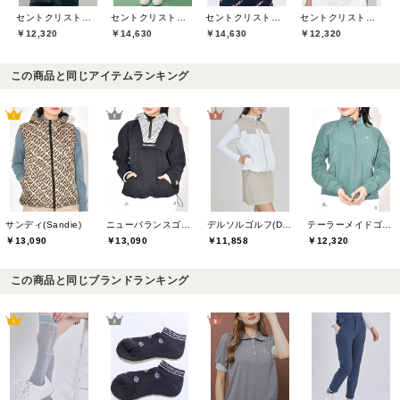
セントクリストファーゴルフ(St.ChristopherGolf)
セントクリストファーゴルフ(St.ChristopherGolf)
セントクリストファーゴルフ(St.ChristopherGolf)
セントクリストファーゴルフ(St.ChristopherGolf)
￥12,320
￥14,630
￥14,630
￥12,320
この商品と同じアイテムランキング
サンディ(Sandie)
ニューバランスゴルフ(New Balance Golf)
デルソルゴルフ(DELSOL GOLF)
テーラーメイドゴルフ(TaylorMade Golf)
￥13,090
￥13,090
￥11,858
￥12,320
この商品と同じブランドランキング