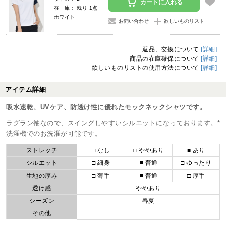
カートに入れる
在 庫： 残り 1点
ホワイト
お問い合わせ
欲しいものリスト
返品、交換について
[詳細]
商品の在庫確保について
[詳細]
欲しいものリストの使用方法について
[詳細]
アイテム詳細
吸水速乾、UVケア、防透け性に優れたモックネックシャツです。
ラグラン袖なので、スイングしやすいシルエットになっております。*
洗濯機でのお洗濯が可能です。
ストレッチ
□ なし
□ ややあり
■ あり
シルエット
□ 細身
■ 普通
□ ゆったり
生地の厚み
□ 薄手
■ 普通
□ 厚手
透け感
ややあり
シーズン
春夏
その他