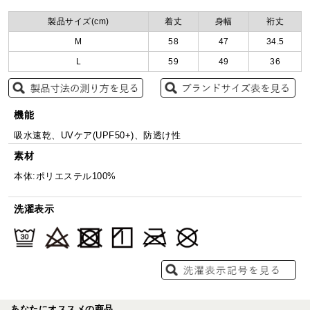
製品サイズ(cm)
着丈
身幅
裄丈
M
58
47
34.5
L
59
49
36
機能
吸水速乾、UVケア(UPF50+)、防透け性
素材
本体:ポリエステル100%
洗濯表示
あなたにオススメの商品