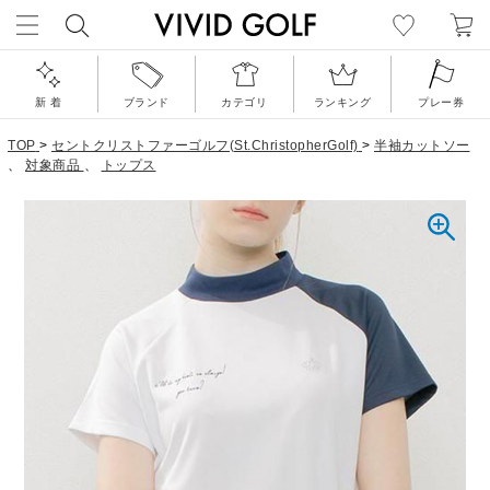
新 着
ブランド
カテゴリ
ランキング
プレー券
TOP
>
セントクリストファーゴルフ(St.ChristopherGolf)
>
半袖カットソー
、
対象商品
、
トップス