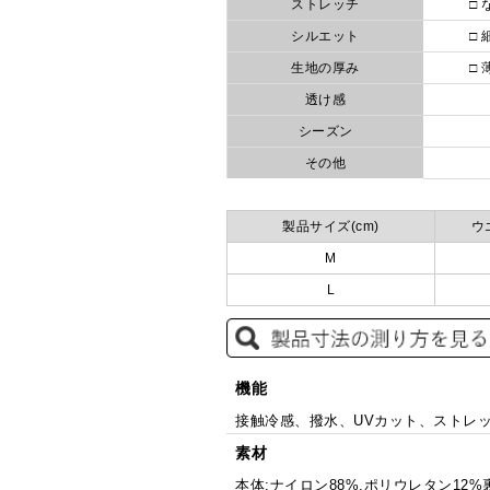
ストレッチ
□ 
シルエット
□ 
生地の厚み
□ 
透け感
シーズン
その他
製品サイズ(cm)
ウ
M
L
機能
接触冷感、撥水、UVカット、ストレ
素材
本体:ナイロン88%,ポリウレタン12%