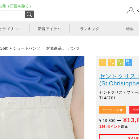
出荷（日祝を除く）
カテゴリ
新着アイテム
ランキング
特集
olf)
>
ショートパンツ
、
対象商品
、
パンツ
セントクリス
(St.Christophe
セントクリストファ
TL48701
クーポン対象
30
¥13,
¥
19,800
126
ポイント
還元
SAL