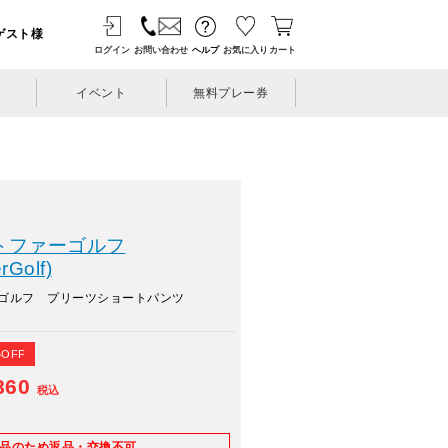
ゲスト様
ログイン
お問い合わせ
ヘルプ
お気に入り
カート
イベント
無料プレー券
トファーゴルフ
rGolf)
ーゴルフ プリーツショートパンツ
%OFF
860
税込
E品のため返品・交換不可