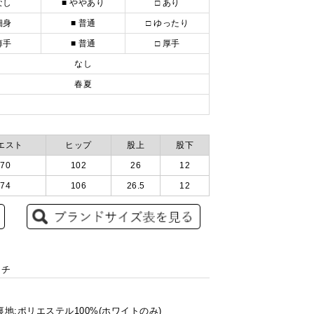
なし
■ ややあり
□ あり
細身
■ 普通
□ ゆったり
薄手
■ 普通
□ 厚手
なし
春夏
エスト
ヒップ
股上
股下
70
102
26
12
74
106
26.5
12
ッチ
裏地:ポリエステル100%(ホワイトのみ)