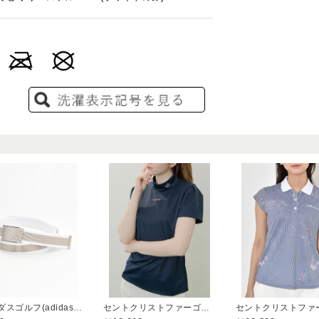
アディダスゴルフ(adidas golf)
セントクリストファーゴルフ(St.ChristopherGolf)