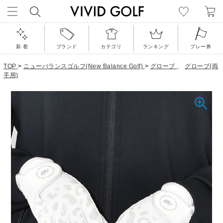
新 着
ブランド
カテゴリ
ランキング
プレー券
TOP
>
ニューバランスゴルフ(New Balance Golf)
>
グローブ
、
グローブ(両
手用)