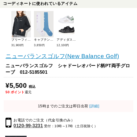
コーディネートに使われているアイテム
ブリーフィングゴルフ 3Dロゴフーディーパーカー BRG251W10
キャプテンズヘルムゴルフ ロゴハイソックス(2足組) CHG24-SS-WA01
アディダスゴルフ レトロクロスシューズ(スパイクレス) MCQ33
31,900円
3,850円
12,100円
ニューバランスゴルフ(New Balance Golf)
ニューバランスゴルフ シャドーレオパード柄PT両手グロ
ーブ 012-5185501
¥5,500
税込
50
ポイント
還元
15時までのご注文は即日出荷
[詳細]
お電話でのご注文（代金引換のみ）
0120-99-3231
受付：10時～17時（土日祝除く）