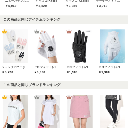
ニューバランスゴルフ(New Balance Golf)
キャスコ(Kasco)
キャスコ(Kasco)
テーラーメイドゴルフ(TaylorMade Golf)
￥5,940
￥3,520
￥3,080
￥3,740
この商品と同じアイテムランキング
ジャックバニー(Jack Bunny)
ゼロフィット(ZEROFIT)
ゼロフィット(ZEROFIT)
ゼロフィット(ZEROFIT)
￥5,720
￥3,960
￥1,980
￥1,980
この商品と同じブランドランキング