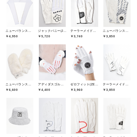
ニューバランスゴルフ(New Balance Golf)
ジャックバニー(Jack Bunny)
テーラーメイドゴルフ(TaylorMade Golf)
ニューバランスゴルフ(New Balance Golf)
￥4,950
￥5,720
￥3,740
￥3,850
ニューバランスゴルフ(New Balance Golf)
アディダスゴルフ(adidas golf)
ゼロフィット(ZEROFIT)
テーラーメイドゴルフ(TaylorMade Golf)
￥6,600
￥4,400
￥3,960
￥3,850