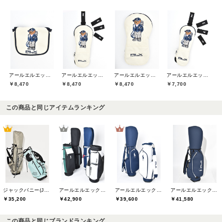
アールエルエックスゴルフ(RLX GOLF)
アールエルエックスゴルフ(RLX GOLF)
アールエルエックスゴルフ(RLX GOLF)
アールエルエックスゴルフ(RLX GOLF)
￥8,470
￥8,470
￥8,470
￥7,700
この商品と同じアイテムランキング
ジャックバニー(Jack Bunny)
アールエルエックスゴルフ(RLX GOLF)
アールエルエックスゴルフ(RLX GOLF)
アールエルエックスゴルフ(RLX GOLF)
￥35,200
￥42,900
￥39,600
￥41,580
この商品と同じブランドランキング