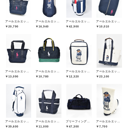
アールエルエックスゴルフ(RLX GOLF)
アールエルエックスゴルフ(RLX GOLF)
アールエルエックスゴルフ(RLX GOLF)
アールエルエックスゴルフ(RLX GOLF)
￥20,790
￥16,940
￥42,900
￥10,010
アールエルエックスゴルフ(RLX GOLF)
アールエルエックスゴルフ(RLX GOLF)
アールエルエックスゴルフ(RLX GOLF)
アールエルエックスゴルフ(RLX GOLF)
￥13,090
￥10,780
￥12,320
￥23,100
アールエルエックスゴルフ(RLX GOLF)
アールエルエックスゴルフ(RLX GOLF)
ブリーフィングゴルフ(BRIEFING GOLF)
アールエルエックスゴルフ(RLX GOLF)
￥39,600
￥11,000
￥47,300
￥7,700