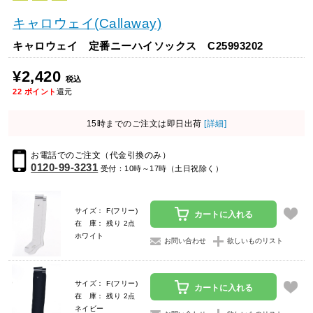
キャロウェイ(Callaway)
キャロウェイ 定番ニーハイソックス C25993202
¥2,420
税込
22
ポイント
還元
15時までのご注文は即日出荷
[詳細]
お電話でのご注文（代金引換のみ）
0120-99-3231
受付：10時～17時（土日祝除く）
サイズ： F(フリー)
カートに入れる
在 庫： 残り 2点
ホワイト
お問い合わせ
欲しいものリスト
サイズ： F(フリー)
カートに入れる
在 庫： 残り 2点
ネイビー