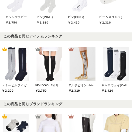
セシルマクビーグリーン(CECIL McBEE green)
ピン(PING)
ピン(PING)
ビームスゴルフ(BEAMS GOLF)
￥2,750
￥1,980
￥2,420
￥2,310
この商品と同じアイテムランキング
トミーヒルフィガーゴルフ(TOMMY HILFIGER GOLF)
VIVIDGOLFオリジナル
アルチビオ(archivio)
キャロウェイ(Callaway)
￥2,200
￥2,750
￥2,310
￥2,420
この商品と同じブランドランキング