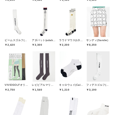
ビームスゴルフ(BEAMS GOLF)
アダバット(adabat)
ラウドマウス(LOUDMOUTH)
サンディ(Sandie)
￥2,420
￥3,300
￥2,200
￥8,250
VIVIDGOLFオリジナル
レピピアルマリオ(repipi armario)
キャロウェイ(Callaway)
フィデスゴルフ(FIDES GOLF)
￥2,750
￥1,540
￥1,210
￥3,190