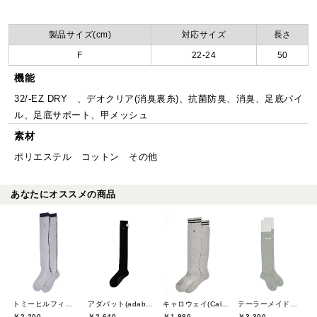
製品サイズ(cm)
対応サイズ
長さ
F
22-24
50
機能
32/-EZ DRY 、デオクリア(消臭裏糸)、抗菌防臭、消臭、足底パイ
ル、足底サポート、甲メッシュ
素材
ポリエステル コットン その他
あなたにオススメの商品
トミーヒルフィガーゴルフ(TOMMY HILFIGER GOLF)
アダバット(adabat)
キャロウェイ(Callaway)
テーラーメイドゴルフ(TaylorMade Golf)
￥2,200
￥2,640
￥1,980
￥3,300