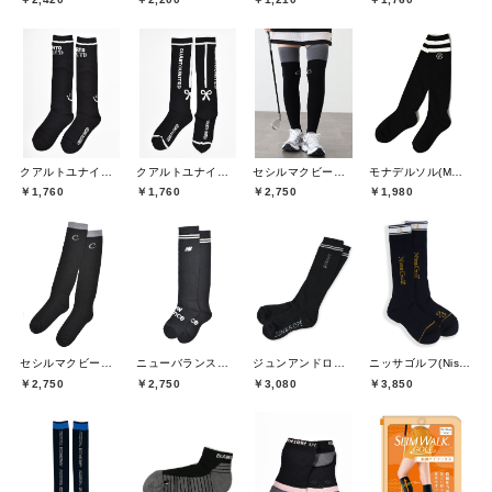
クアルトユナイテッド(CUARTO UNITED)
クアルトユナイテッド(CUARTO UNITED)
セシルマクビーグリーン(CECIL McBEE green)
モナデルソル(MONA DELSOL)
￥1,760
￥1,760
￥2,750
￥1,980
セシルマクビーグリーン(CECIL McBEE green)
ニューバランスゴルフ(New Balance Golf)
ジュンアンドロペ(JUN&ROPE)
ニッサゴルフ(Nissa Golf)
￥2,750
￥2,750
￥3,080
￥3,850