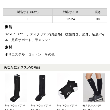
製品サイズ(cm)
対応サイズ
長さ
F
22-24
38
機能
32/-EZ DRY 、デオクリア(消臭裏糸)、抗菌防臭、消臭、足底パイ
ル、足底サポート、甲メッシュ
素材
ポリエステル コットン その他
あなたにオススメの商品
キャロウェイ(Callaway)
キャロウェイ(Callaway)
キャロウェイ(Callaway)
モナデルソル(MONA DELSOL)
￥2,420
￥2,200
￥1,210
￥1,760