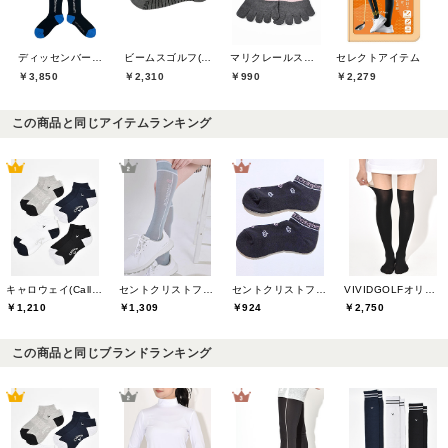
ディッセンバーメイ(DECEMBERMAY)
ビームスゴルフ(BEAMS GOLF)
マリクレールスポール(marie claire sport)
セレクトアイテム
￥3,850
￥2,310
￥990
￥2,279
この商品と同じアイテムランキング
キャロウェイ(Callaway)
セントクリストファーゴルフ(St.ChristopherGolf)
セントクリストファーゴルフ(St.ChristopherGolf)
VIVIDGOLFオリジナル
￥1,210
￥1,309
￥924
￥2,750
この商品と同じブランドランキング