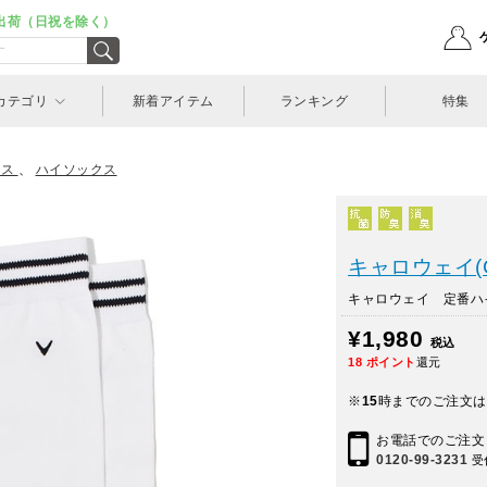
出荷（日祝を除く）
カテゴリ
新着アイテム
ランキング
特集
ンス
、
ハイソックス
キャロウェイ(Ca
キャロウェイ 定番ハイ
¥1,980
税込
18
ポイント
還元
※
15
時までのご注文は
お電話でのご注文
0120-99-3231
受