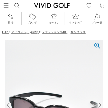
新 着
ブランド
カテゴリ
ランキング
プレー券
TOP
>
アイヴォル(Eyevol)
>
ファッション小物
、
サングラス