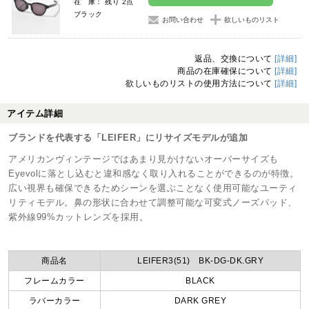
在 庫： 残り 2点
ブラック
お問い合わせ
欲しいものリスト
返品、交換について
[詳細]
商品の在庫確保について
[詳細]
欲しいものリストの使用方法について
[詳細]
アイテム詳細
ブランドを代表する「LEIFER」にリサイズモデルが追加
アメリカンヴィンテージではあまり見かけないオーバーサイズも
Eyevolに落とし込むと違和感なく取り入れることができるのが特徴。
広い視界も確保できるためシーンを選ぶことなく使用可能なユーティ
リティモデル。鼻の形状に合わせて調整可能な可変式ノーズパッド、
紫外線99%カットレンズを採用。
商品名
LEIFER3(51) BK-DG-DK.GRY
フレームカラー
BLACK
ラバーカラー
DARK GREY