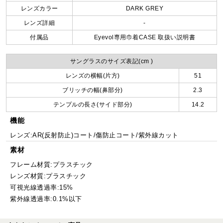
レンズカラー
DARK GREY
レンズ詳細
-
付属品
Eyevol専用巾着CASE 取扱い説明書
サングラスのサイズ表記(cm )
レンズの横幅(片方)
51
ブリッチの幅(鼻部分)
2.3
テンプルの長さ(サイド部分)
14.2
機能
レンズ:AR(反射防止)コート/傷防止コート/紫外線カット
素材
フレーム材質:プラスチック
レンズ材質:プラスチック
可視光線透過率:15%
紫外線透過率:0.1%以下