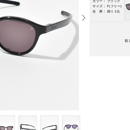
カラー： ブラック
サイズ： F(フリー)
在 庫： 残り 2点
欲