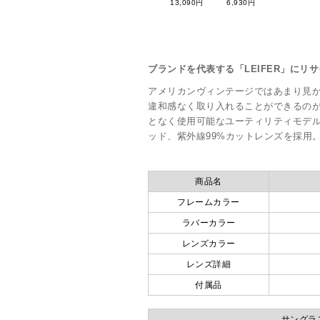
13,090円
6,930円
ブランドを代表する「LEIFER」にリ
アメリカンヴィンテージではあまり見かけ
違和感なく取り入れることができるの
となく使用可能なユーティリティモデ
ッド、紫外線99%カットレンズを採用
商品名
フレームカラー
ラバーカラー
レンズカラー
レンズ詳細
付属品
サングラス