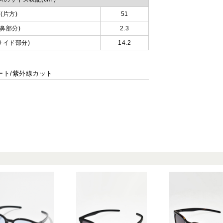
(片方)
51
鼻部分)
2.3
サイド部分)
14.2
コート/紫外線カット