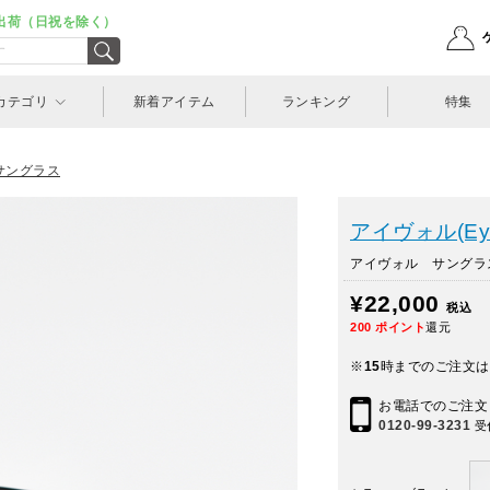
出荷（日祝を除く）
カテゴリ
新着アイテム
ランキング
特集
サングラス
アイヴォル(Eye
アイヴォル サングラス L
¥22,000
税込
200
ポイント
還元
※
15
時までのご注文は
お電話でのご注文
0120-99-3231
受