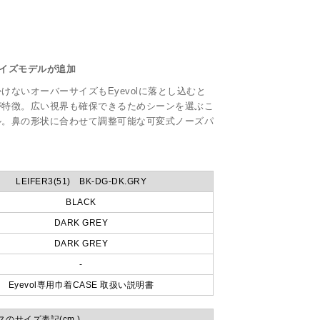
サイズモデルが追加
ないオーバーサイズもEyevolに落とし込むと
が特徴。広い視界も確保できるためシーンを選ぶこ
ル。鼻の形状に合わせて調整可能な可変式ノーズパ
。
LEIFER3(51) BK-DG-DK.GRY
BLACK
DARK GREY
DARK GREY
-
Eyevol専用巾着CASE 取扱い説明書
のサイズ表記(cm )