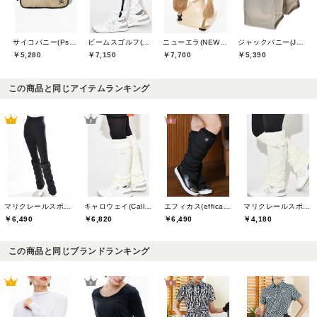
サイコバニー(Psycho Bunny)
ビームスゴルフ(BEAMS GOLF)
ニューエラ(NEW ERA)
ジャックバニー(Jack Bunny)
￥5,280
￥7,150
￥7,700
￥5,390
この商品と同じアイテムランキング
マリクレールスポール(marie claire sport)
キャロウェイ(Callaway)
エフィカス(efficace)
マリクレールスポール(marie claire sport)
￥6,490
￥6,820
￥6,490
￥4,180
この商品と同じブランドランキング