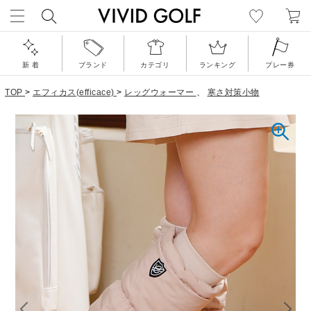
新 着
ブランド
カテゴリ
ランキング
プレー券
TOP
>
エフィカス(efficace)
>
レッグウォーマー
、
寒さ対策小物