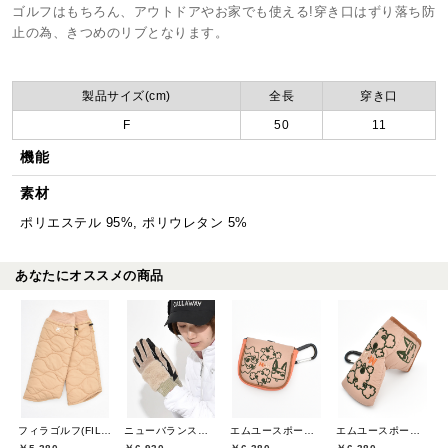
ゴルフはもちろん、アウトドアやお家でも使える!穿き口はずり落ち防
止の為、きつめのリブとなります。
製品サイズ(cm)
全長
穿き口
F
50
11
機能
素材
ポリエステル 95%, ポリウレタン 5%
あなたにオススメの商品
フィラゴルフ(FILA GOLF)
ニューバランスゴルフ(New Balance Golf)
エムユースポーツ(M・U SPORTS)
エムユースポーツ(M・U SPORTS)