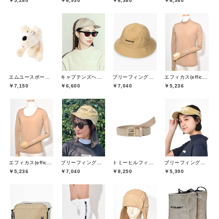
￥5,280
￥6,930
￥6,380
￥6,380
エムユースポーツ(M・U SPORTS)
キャプテンズヘルムゴルフ(Captains Helm Golf)
ブリーフィングゴルフ(BRIEFING GOLF)
エフィカス(efficace)
￥7,150
￥6,600
￥7,040
￥5,236
エフィカス(efficace)
ブリーフィングゴルフ(BRIEFING GOLF)
トミーヒルフィガーゴルフ(TOMMY HILFIGER GOLF)
ブリーフィングゴルフ(BRIEFING GOLF)
￥5,236
￥7,040
￥8,250
￥5,390