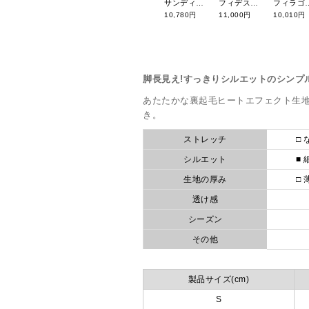
サンディ 裏起毛袖カラー切り替えプルオーバー 243-111-02
フィデスゴルフ ロゴカートバッグ G07014
フィラゴルフ ハイブリッドダ
10,780円
11,000円
10,010円
脚長見え!すっきりシルエットのシンプ
あたたかな裏起毛ヒートエフェクト生
き。
ストレッチ
□ 
シルエット
■ 
生地の厚み
□ 
透け感
シーズン
その他
製品サイズ(cm)
S