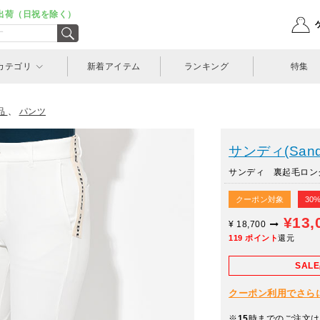
出荷（日祝を除く）
カテゴリ
新着アイテム
ランキング
特集
品
、
パンツ
サンディ(Sand
サンディ 裏起毛ロングパ
クーポン対象
30
¥13,
¥
18,700
119
ポイント
還元
SAL
クーポン利用でさらに10
※
15
時までのご注文は