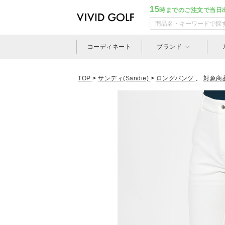
15
時までのご注文で当日
コーディネート
ブランド
TOP
>
サンディ(Sandie)
>
ロングパンツ
、
対象商