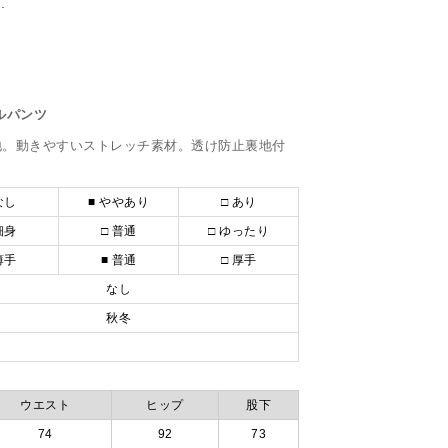
ウンブルゾン 794202
ルパンツ
地。動きやすいストレッチ素材。透け防止裏地付
なし
■ ややあり
□ あり
細身
□ 普通
□ ゆったり
薄手
■ 普通
□ 厚手
なし
秋冬
ウエスト
ヒップ
股下
74
92
73