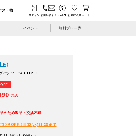
ゲスト様
ログイン
お問い合わせ
ヘルプ
お気に入り
カート
イベント
無料プレー券
ie)
ンツ 243-112-01
%OFF
090
税込
E品のため返品・交換不可
％OFF！8.12(水)11:59まで
即日出荷（日祝除く）