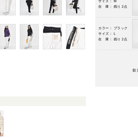
サイズ： M
在 庫： 残り 2点
カラー： ブラック
サイズ： L
在 庫： 残り 2点
欲