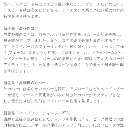
高ヘッドスピード時にはスピン量が少なく、アプローチなどの低ヘッ
ドスピード時は高スピンとなり、ディスタンス系とスピン系の両方の
特性を併せ持ちます。
新開発「高弾性コア」
内柔外剛のコアは、前モデルより反発性能を上げボール初速を向上。
飛距離がアップしました。また、コアの硬度分布を最適化すること
で、ドライバー時のフィーリングが「軽く弾く」から「くっついて弾
く(フェースに乗るような打感)」に進化しました。ドライバーなどヘ
ッドスピードが速く、ボールの変形量が大きい時はコアと内カバーが
アクティブとなり、高反発・低スピンを導くことで最高の飛距離性能
を実現します。
新開発「高輝度Wカバー」
外カバーには柔らかいカバーを採用。アプローチなどのヘッドスピー
ドが遅く、ボールの変化量が小さい時は外カバーがアクティブとな
り、優れたスピン性能とコントロール性能を発揮します。
新開発「ハイブリッドディンプル272」
曲線と直線を組み合わせたディンプル形状により、ピーク付近での空
力特性が向上し、ボールの伸びがアップ。前モデルに比べピーク付近