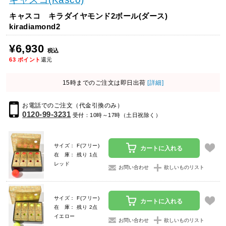
キャスコ キラダイヤモンド2ボール(ダース)
kiradiamond2
¥6,930
税込
63
ポイント
還元
15時までのご注文は即日出荷
[詳細]
お電話でのご注文（代金引換のみ）
0120-99-3231
受付：10時～17時（土日祝除く）
サイズ： F(フリー)
カートに入れる
在 庫： 残り 1点
レッド
お問い合わせ
欲しいものリスト
サイズ： F(フリー)
カートに入れる
在 庫： 残り 2点
イエロー
お問い合わせ
欲しいものリスト