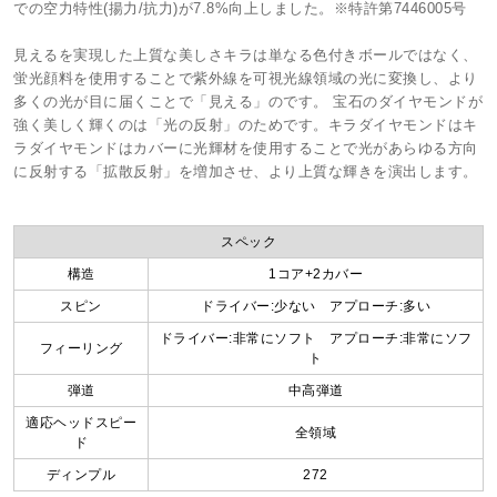
での空力特性(揚力/抗力)が7.8%向上しました。※特許第7446005号
見えるを実現した上質な美しさキラは単なる色付きボールではなく、
蛍光顔料を使用することで紫外線を可視光線領域の光に変換し、より
多くの光が目に届くことで「見える」のです。 宝石のダイヤモンドが
強く美しく輝くのは「光の反射」のためです。キラダイヤモンドはキ
ラダイヤモンドはカバーに光輝材を使用することで光があらゆる方向
に反射する「拡散反射」を増加させ、より上質な輝きを演出します。
スペック
構造
1コア+2カバー
スピン
ドライバー:少ない アプローチ:多い
ドライバー:非常にソフト アプローチ:非常にソフ
フィーリング
ト
弾道
中高弾道
適応ヘッドスピー
全領域
ド
ディンプル
272