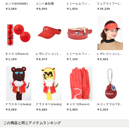
ホンマ(HONMA)
コンペ参加費
トミーヒルフィガーゴルフ(TOMMY HILFIGER GOLF)
フェアライアー(Fair Liar)
￥3,080
￥8,000
￥1,650
￥29,200
キャスコ(Kasco)
レザレクション(Resurrection)
トミーヒルフィガーゴルフ(TOMMY HILFIGER GOLF)
レザレクション(Resurrection)
￥1,100
￥8,470
￥7,150
￥9,460
クラスキー(clasky)
クラスキー(clasky)
キャスコ(Kasco)
ルコックゴルフ(le coq GOLF)
￥9,680
￥9,680
￥3,080
￥3,300
この商品と同じアイテムランキング