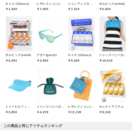
キャスコ(Kasco)
レザレクション(Resurrection)
ジュンアンドロペ(JUN&ROPE)
ボルビック(volvik)
￥1,540
￥7,000
￥7,315
￥6,600
ボルビック(volvik)
グダー(goodr)
キャスコ(Kasco)
ジャックバニー(Jack Bunny)
￥6,050
￥4,950
￥5,280
￥10,010
トミーヒルフィガーゴルフ(TOMMY HILFIGER GOLF)
ジャックバニー(Jack Bunny)
レザレクション(Resurrection)
セレクトアイテム
￥3,850
￥4,235
￥12,100
￥9,240
この商品と同じアイテムランキング