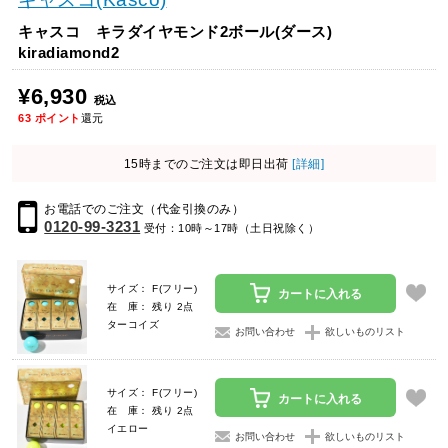
キャスコ キラダイヤモンド2ボール(ダース)
kiradiamond2
¥6,930
税込
63
ポイント
還元
15時までのご注文は即日出荷
[詳細]
お電話でのご注文（代金引換のみ）
0120-99-3231
受付：10時～17時（土日祝除く）
サイズ： F(フリー)
カートに入れる
在 庫： 残り 2点
ターコイズ
お問い合わせ
欲しいものリスト
サイズ： F(フリー)
カートに入れる
在 庫： 残り 2点
イエロー
お問い合わせ
欲しいものリスト