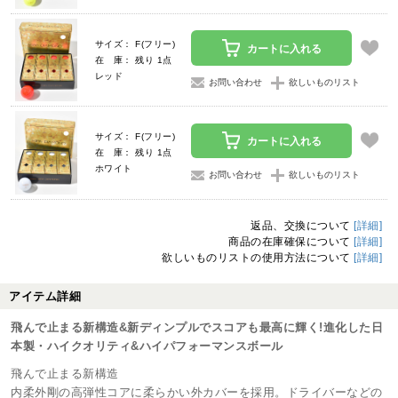
サイズ： F(フリー)
カートに入れる
在 庫： 残り 1点
レッド
お問い合わせ
欲しいものリスト
サイズ： F(フリー)
カートに入れる
在 庫： 残り 1点
ホワイト
お問い合わせ
欲しいものリスト
返品、交換について
[詳細]
商品の在庫確保について
[詳細]
欲しいものリストの使用方法について
[詳細]
アイテム詳細
飛んで止まる新構造&新ディンプルでスコアも最高に輝く!進化した日
本製・ハイクオリティ&ハイパフォーマンスボール
飛んで止まる新構造
内柔外剛の高弾性コアに柔らかい外カバーを採用。ドライバーなどの