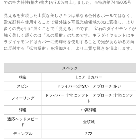
での空力特性(揚力/抗力)が7.8%向上しました。※特許第7446005号
見えるを実現した上質な美しさキラは単なる色付きボールではなく、
蛍光顔料を使用することで紫外線を可視光線領域の光に変換し、より
多くの光が目に届くことで「見える」のです。 宝石のダイヤモンドが
強く美しく輝くのは「光の反射」のためです。キラダイヤモンドはキ
ラダイヤモンドはカバーに光輝材を使用することで光があらゆる方向
に反射する「拡散反射」を増加させ、より上質な輝きを演出します。
スペック
構造
1コア+2カバー
スピン
ドライバー:少ない アプローチ:多い
ドライバー:非常にソフト アプローチ:非常にソフ
フィーリング
ト
弾道
中高弾道
適応ヘッドスピー
全領域
ド
ディンプル
272