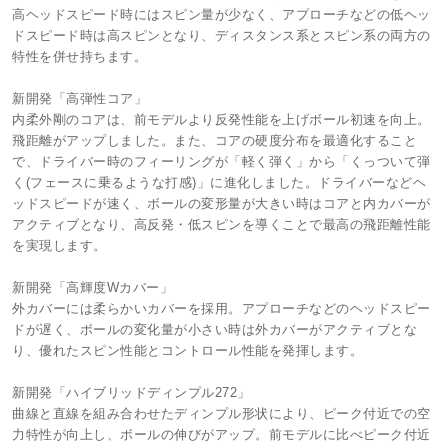
高ヘッドスピード時にはスピン量が少なく、アプローチなどの低ヘッ
ドスピード時は高スピンとなり、ディスタンス系とスピン系の両方の
特性を併せ持ちます。
新開発「高弾性コア」
内柔外剛のコアは、前モデルより反発性能を上げボール初速を向上。
飛距離がアップしました。また、コアの硬度分布を最適化すること
で、ドライバー時のフィーリングが「軽く弾く」から「くっついて弾
く(フェースに乗るような打感)」に進化しました。ドライバーなどヘ
ッドスピードが速く、ボールの変形量が大きい時はコアと内カバーが
アクティブとなり、高反発・低スピンを導くことで最高の飛距離性能
を実現します。
新開発「高輝度Wカバー」
外カバーには柔らかいカバーを採用。アプローチなどのヘッドスピー
ドが遅く、ボールの変化量が小さい時は外カバーがアクティブとな
り、優れたスピン性能とコントロール性能を発揮します。
新開発「ハイブリッドディンプル272」
曲線と直線を組み合わせたディンプル形状により、ピーク付近での空
力特性が向上し、ボールの伸びがアップ。前モデルに比べピーク付近