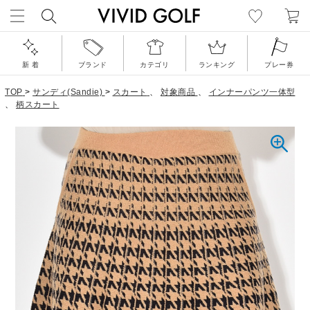
新 着
ブランド
カテゴリ
ランキング
プレー券
TOP
>
サンディ(Sandie)
>
スカート
、
対象商品
、
インナーパンツ一体型
、
柄スカート