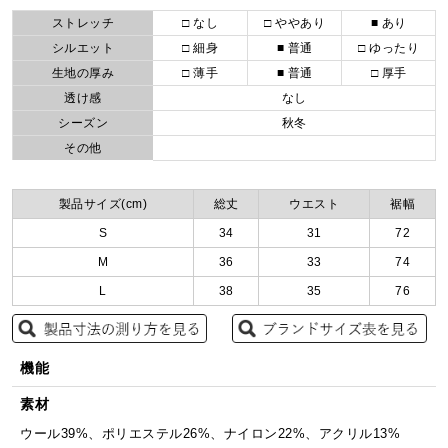
ストレッチ
□ なし
□ ややあり
■ あり
シルエット
□ 細身
■ 普通
□ ゆったり
生地の厚み
□ 薄手
■ 普通
□ 厚手
透け感
なし
シーズン
秋冬
その他
製品サイズ(cm)
総丈
ウエスト
裾幅
S
34
31
72
M
36
33
74
L
38
35
76
機能
素材
ウール39%、ポリエステル26%、ナイロン22%、アクリル13%