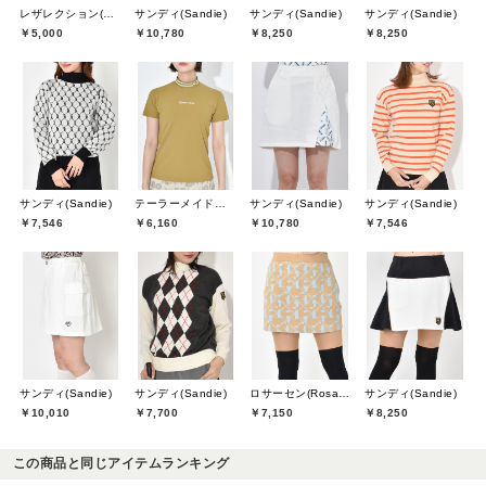
レザレクション(Resurrection)
サンディ(Sandie)
サンディ(Sandie)
サンディ(Sandie)
￥5,000
￥10,780
￥8,250
￥8,250
サンディ(Sandie)
テーラーメイドゴルフ(TaylorMade Golf)
サンディ(Sandie)
サンディ(Sandie)
￥7,546
￥6,160
￥10,780
￥7,546
サンディ(Sandie)
サンディ(Sandie)
ロサーセン(Rosasen)
サンディ(Sandie)
￥10,010
￥7,700
￥7,150
￥8,250
この商品と同じアイテムランキング