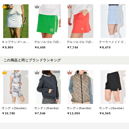
キャプテンズヘルムゴルフ(Captains Helm Golf)
デルソルゴルフ(DELSOL GOLF)
デルソルゴルフ(DELSOL GOLF)
テーラーメイドゴルフ(TaylorMade Golf)
￥9,900
￥4,400
￥7,744
￥8,470
この商品と同じブランドランキング
サンディ(Sandie)
サンディ(Sandie)
サンディ(Sandie)
サンディ(Sandie)
￥10,780
￥7,546
￥13,090
￥6,545