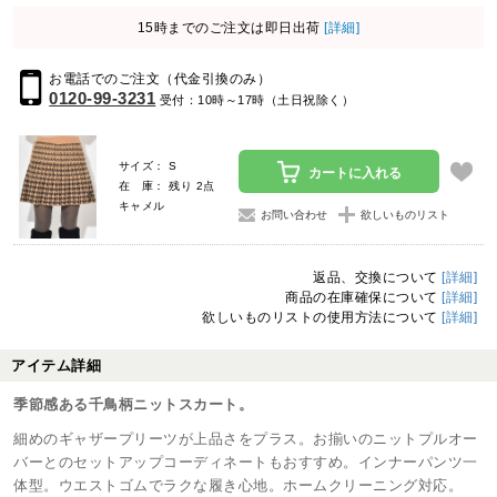
15時までのご注文は即日出荷
[詳細]
お電話でのご注文（代金引換のみ）
0120-99-3231
受付：10時～17時（土日祝除く）
サイズ： S
カートに入れる
在 庫： 残り 2点
キャメル
お問い合わせ
欲しいものリスト
返品、交換について
[詳細]
商品の在庫確保について
[詳細]
欲しいものリストの使用方法について
[詳細]
アイテム詳細
季節感ある千鳥柄ニットスカート。
細めのギャザープリーツが上品さをプラス。お揃いのニットプルオー
バーとのセットアップコーディネートもおすすめ。インナーパンツ一
体型。ウエストゴムでラクな履き心地。ホームクリーニング対応。