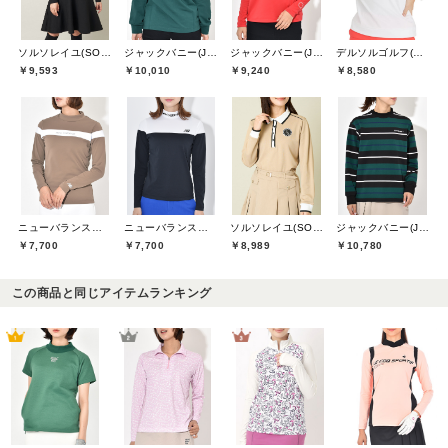
ソルソレイユ(SOUS LE SOLEIL)
ジャックバニー(Jack Bunny)
ジャックバニー(Jack Bunny)
デルソルゴルフ(DELSOL GOLF)
￥9,593
￥10,010
￥9,240
￥8,580
ニューバランスゴルフ(New Balance Golf)
ニューバランスゴルフ(New Balance Golf)
ソルソレイユ(SOUS LE SOLEIL)
ジャックバニー(Jack Bunny)
￥7,700
￥7,700
￥8,989
￥10,780
この商品と同じアイテムランキング