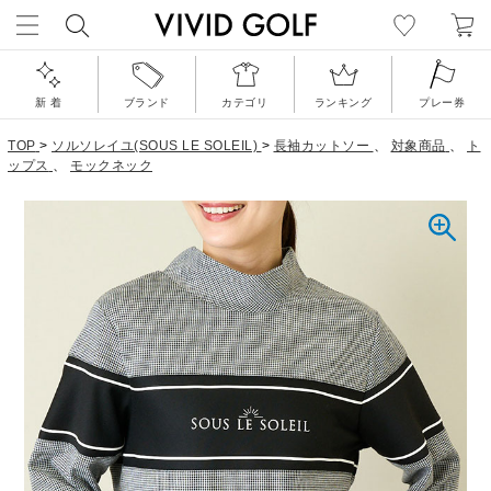
新 着
ブランド
カテゴリ
ランキング
プレー券
TOP
>
ソルソレイユ(SOUS LE SOLEIL)
>
長袖カットソー
、
対象商品
、
ト
ップス
、
モックネック