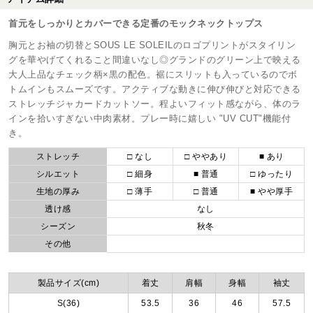
首元をしっかりとカバーできる定番のモックネックトップス
胸元とお袖の切替とSOUS LE SOLEILのロゴプリントがスタイリン
グを華やげてくれること間違いなし◎グランドのグリーン上で映える
大人上品なチェック柄×黒の配色。裾にスリットも入っているのでボ
トムインもスムーズです。アクティブな動きに伸び伸びと対応できる
ストレッチジャカードカットソー。程よいフィット感ながら、体のラ
インを拾いすぎない中肉素材。プレー時に嬉しい "UV CUT"機能付
き。
ストレッチ
□ なし
□ ややあり
■ あり
シルエット
□ 細身
■ 普通
□ ゆったり
生地の厚み
□ 薄手
□ 普通
■ やや厚手
透け感
なし
シーズン
秋冬
その他
製品サイズ(cm)
着丈
肩幅
身幅
袖丈
S(36)
53.5
36
46
57.5