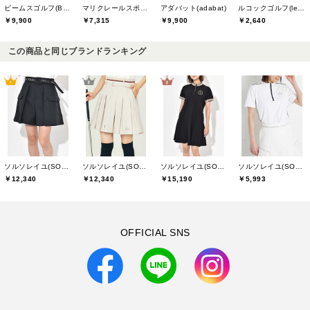
ビームスゴルフ(BEAMS GOLF)
マリクレールスポール(marie claire sport)
アダバット(adabat)
ルコックゴルフ(le coq GOLF)
￥9,900
￥7,315
￥9,900
￥2,640
この商品と同じブランドランキング
ソルソレイユ(SOUS LE SOLEIL)
ソルソレイユ(SOUS LE SOLEIL)
ソルソレイユ(SOUS LE SOLEIL)
ソルソレイユ(SOUS LE SOLEIL)
￥12,340
￥12,340
￥15,190
￥5,993
OFFICIAL SNS