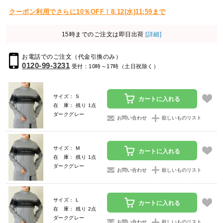
クーポン利用でさらに10％OFF！8.12(水)11:59まで
15時までのご注文は即日出荷
[詳細]
お電話でのご注文（代金引換のみ）
0120-99-3231
受付：10時～17時（土日祝除く）
サイズ： S
カートに入れる
在 庫： 残り 1点
ダークグレー
お問い合わせ
欲しいものリスト
サイズ： M
カートに入れる
在 庫： 残り 1点
ダークグレー
お問い合わせ
欲しいものリスト
サイズ： L
カートに入れる
在 庫： 残り 2点
ダークグレー
お問い合わせ
欲しいものリスト