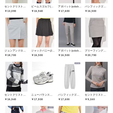
セントクリストファーゴルフ(St.ChristopherGolf)
ビームスゴルフ(BEAMS GOLF)
アダバット(adabat)
パシフィックゴルフクラブ(Pacific GOLF CLUB)
￥13,090
￥16,940
￥17,600
￥16,500
ジュンアンドロペ(JUN&ROPE)
ジャックバニー(Jack Bunny)
アダバット(adabat)
ブリーフィングゴルフ(BRIEFING GOLF)
￥18,700
￥16,500
￥16,500
￥20,790
セントクリストファーゴルフ(St.ChristopherGolf)
ニューバランスゴルフ(New Balance Golf)
パシフィックゴルフクラブ(Pacific GOLF CLUB)
セントクリストファーゴルフ(St.ChristopherGolf)
￥16,940
￥17,930
￥17,600
￥9,240