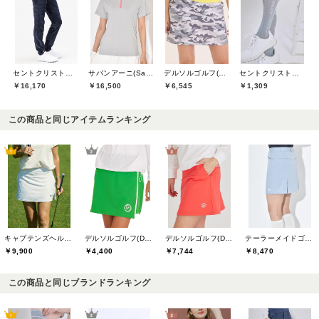
セントクリストファーゴルフ(St.ChristopherGolf)
サバンアーニ(SaVaNNI aaNI)
デルソルゴルフ(DELSOL GOLF)
セントクリストファーゴルフ(St.ChristopherGolf)
￥16,170
￥16,500
￥6,545
￥1,309
この商品と同じアイテムランキング
キャプテンズヘルムゴルフ(Captains Helm Golf)
デルソルゴルフ(DELSOL GOLF)
デルソルゴルフ(DELSOL GOLF)
テーラーメイドゴルフ(TaylorMade Golf)
￥9,900
￥4,400
￥7,744
￥8,470
この商品と同じブランドランキング