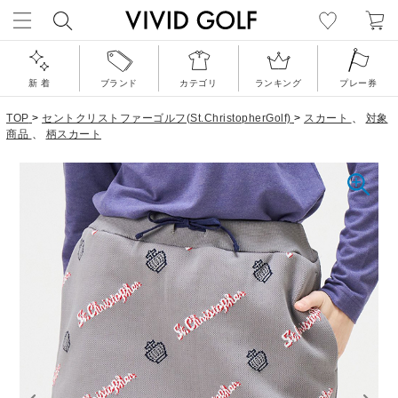
新 着
ブランド
カテゴリ
ランキング
プレー券
TOP
>
セントクリストファーゴルフ(St.ChristopherGolf)
>
スカート
、
対象
商品
、
柄スカート