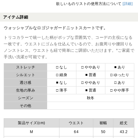
欲しいものリストの使用方法について
[詳細]
アイテム詳細
ウォッシャブルなロゴジャガードニットスカートです。
トリコカラーで統一した柄がポップな雰囲気で、コーデの主役になる
一枚です。ウエストにゴムを仕込んでいるので、お腹周りや腰回りも
ノンストレス。ウエストも紐で簡単にご調節いただけます。*ご家庭で
手洗い洗濯が可能です。
ストレッチ
□ なし
□ ややあり
■ あり
シルエット
□ 細身
■ 普通
□ ゆったり
透け感
■ なし
□ ややあり
□ あり
生地の厚み
□ 薄手
■ 普通
□ やや厚手
シーズン
秋冬
その他
製品サイズ(cm)
ウエスト
裾幅
総丈
M
64
50
43.2