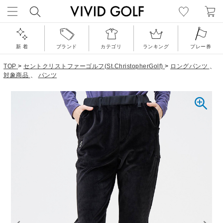
新 着
ブランド
カテゴリ
ランキング
プレー券
TOP
>
セントクリストファーゴルフ(St.ChristopherGolf)
>
ロングパンツ
、
対象商品
、
パンツ