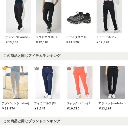
サンディ(Sandie)
ラウドマウス(LOUDMOUTH)
アディダスゴルフ(adidas golf)
トミーヒルフィガーゴルフ(TOMMY HILFIGER GOLF)
￥13,090
￥12,100
￥14,520
￥12,320
この商品と同じアイテムランキング
アダバット(adabat)
フィラゴルフ(FILA GOLF)
ジャックバニー(Jack Bunny)
アダバット(adabat)
￥12,474
￥6,545
￥10,780
￥13,167
この商品と同じブランドランキング