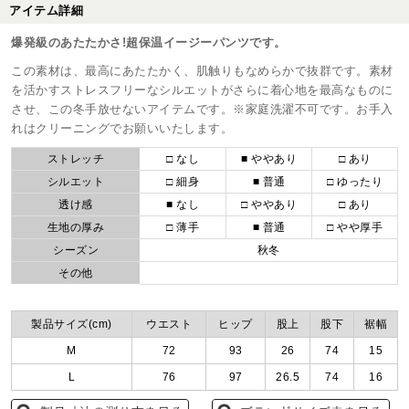
アイテム詳細
爆発級のあたたかさ!超保温イージーパンツです。
この素材は、最高にあたたかく、肌触りもなめらかで抜群です。素材
を活かすストレスフリーなシルエットがさらに着心地を最高なものに
させ、この冬手放せないアイテムです。※家庭洗濯不可です。お手入
れはクリーニングでお願いいたします。
ストレッチ
□ なし
■ ややあり
□ あり
シルエット
□ 細身
■ 普通
□ ゆったり
透け感
■ なし
□ ややあり
□ あり
生地の厚み
□ 薄手
■ 普通
□ やや厚手
シーズン
秋冬
その他
製品サイズ(cm)
ウエスト
ヒップ
股上
股下
裾幅
M
72
93
26
74
15
L
76
97
26.5
74
16