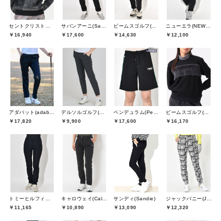
セントクリストファーゴルフ(St.ChristopherGolf)
サバンアーニ(SaVaNNI aaNI)
ビームスゴルフ(BEAMS GOLF)
ニューエラ(NEW ERA)
￥16,940
￥17,600
￥14,630
￥12,100
アダバット(adabat)
デルソルゴルフ(DELSOL GOLF)
ペンデュラム(Pendulum)
ビームスゴルフ(BEAMS GOLF)
￥17,820
￥9,900
￥17,600
￥16,170
トミーヒルフィガーゴルフ(TOMMY HILFIGER GOLF)
キャロウェイ(Callaway)
サンディ(Sandie)
ジャックバニー(Jack Bunny)
￥11,165
￥10,890
￥13,090
￥12,320