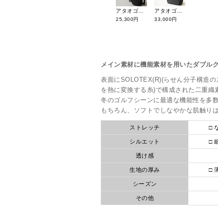
アタオゴルフ ミニトート G0028
アタオゴルフ ラウンドトート G0026
25,300円
33,000円
メイン素材に機能素材を用いたダブル
表面にSOLOTEX(R)(らせん分子構造の
を熱に変換する糸)で構成された二重織
冬のゴルフシーンに最適な機能性を多
もちろん、ソフトでしなやかな肌触り
ストレッチ
□ 
シルエット
□ 
透け感
生地の厚み
□ 
シーズン
その他