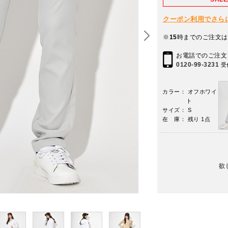
クーポン利用でさらに10
※
15
時までのご注文は
お電話でのご注文
0120-99-3231
受
カラー： オフホワイ
ト
サイズ： S
在 庫： 残り 1点
欲