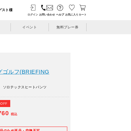
ゲスト様
ログイン
お問い合わせ
ヘルプ
お気に入り
カート
イベント
無料プレー券
ルフ(BRIEFING
フ ソロテックスヒートパンツ
%OFF
760
税込
E品のため返品・交換不可