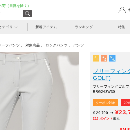
出荷（日祝を除く）
カテゴリ
新着アイテム
ランキング
特集
ハーフパンツ
、
対象商品
、
ロングパンツ
、
パンツ
ブリーフィングゴ
GOLF)
ブリーフィングゴル
BRG243W30
クーポン対象
20
¥23,
¥
29,700
216
ポイント
還元
SAL