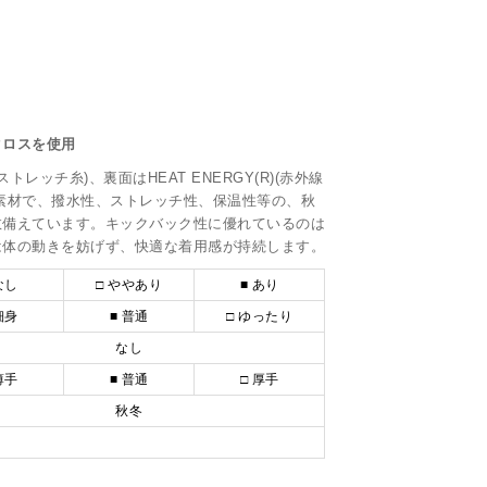
クロスを使用
ストレッチ糸)、裏面はHEAT ENERGY(R)(赤外線
素材で、撥水性、ストレッチ性、保温性等の、秋
数備えています。キックバック性に優れているのは
は体の動きを妨げず、快適な着用感が持続します。
なし
□ ややあり
■ あり
細身
■ 普通
□ ゆったり
なし
薄手
■ 普通
□ 厚手
秋冬