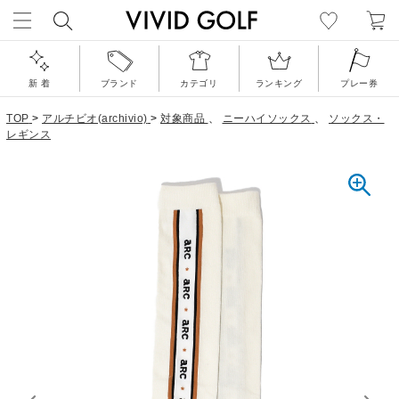
新 着
ブランド
カテゴリ
ランキング
プレー券
TOP
>
アルチビオ(archivio)
>
対象商品
、
ニーハイソックス
、
ソックス・
レギンス