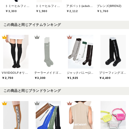
トミーヒルフィガーゴルフ(TOMMY HILFIGER GOLF)
トミーヒルフィガーゴルフ(TOMMY HILFIGER GOLF)
アダバット(adabat)
ブレンズ(BRENZ)
￥3,300
￥1,980
￥2,112
￥1,760
この商品と同じアイテムランキング
VIVIDGOLFオリジナル
テーラーメイドゴルフ(TaylorMade Golf)
ジャックバニー(Jack Bunny)
ブリーフィングゴルフ(BRIEFING GOLF)
￥2,750
￥3,300
￥1,925
￥4,400
この商品と同じブランドランキング