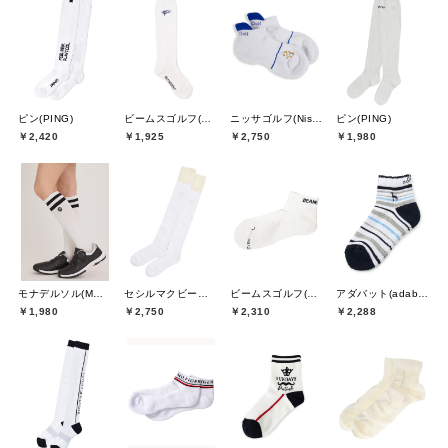
ピン(PING)
ビームスゴルフ(BEAMS GOLF)
ニッサゴルフ(Nissa Golf)
ピン(PING)
￥2,420
￥1,925
￥2,750
￥1,980
モナデルソル(MONA DELSOL)
セシルマクビーグリーン(CECIL McBEE green)
ビームスゴルフ(BEAMS GOLF)
アダバット(adabat)
￥1,980
￥2,750
￥2,310
￥2,288