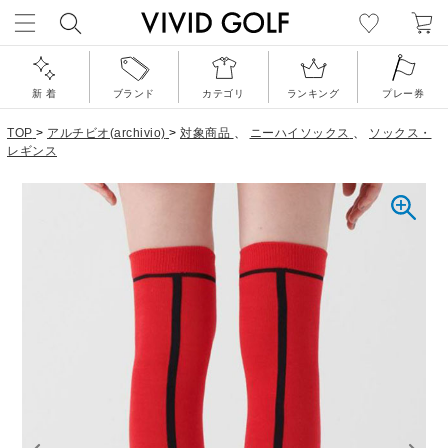
新 着
ブランド
カテゴリ
ランキング
プレー券
TOP
>
アルチビオ(archivio)
>
対象商品
、
ニーハイソックス
、
ソックス・
レギンス