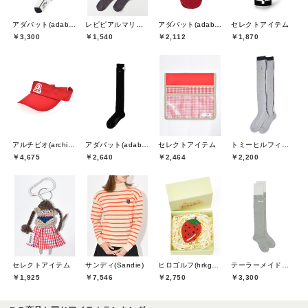
アダバット(adabat)
レピピアルマリオ(repipi armario)
アダバット(adabat)
セレクトアイテム
￥3,300
￥1,540
￥2,112
￥1,870
アルチビオ(archivio)
アダバット(adabat)
セレクトアイテム
トミーヒルフィガーゴルフ(TOMMY HILFIGER GOLF)
￥4,675
￥2,640
￥2,464
￥2,200
セレクトアイテム
サンディ(Sandie)
ヒロゴルフ(hrkgolf)
テーラーメイドゴルフ(TaylorMade Golf)
￥1,925
￥7,546
￥2,750
￥3,300