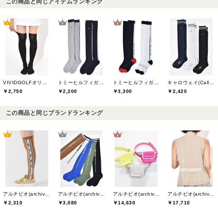
この商品と同じアイテムランキング
VIVIDGOLFオリジナル
トミーヒルフィガーゴルフ(TOMMY HILFIGER GOLF)
トミーヒルフィガーゴルフ(TOMMY HILFIGER GOLF)
キャロウェイ(Callaway)
￥2,750
￥2,200
￥3,300
￥2,420
この商品と同じブランドランキング
アルチビオ(archivio)
アルチビオ(archivio)
アルチビオ(archivio)
アルチビオ(archivio)
￥2,310
￥3,080
￥14,630
￥17,710