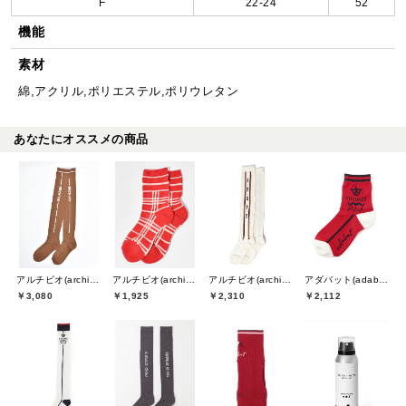
F
22-24
52
機能
素材
綿,アクリル,ポリエステル,ポリウレタン
あなたにオススメの商品
アルチビオ(archivio)
アルチビオ(archivio)
アルチビオ(archivio)
アダバット(adabat)
￥3,080
￥1,925
￥2,310
￥2,112