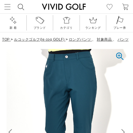
新 着
ブランド
カテゴリ
ランキング
プレー券
TOP
>
ルコックゴルフ(le coq GOLF)
>
ロングパンツ
、
対象商品
、
パンツ