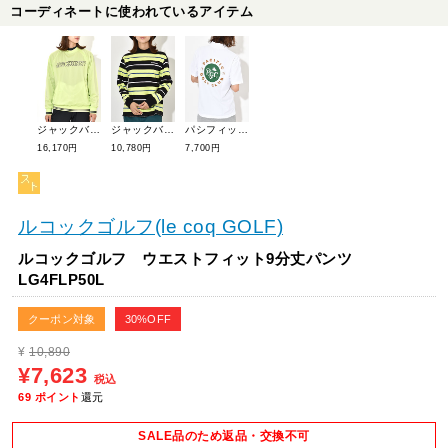
コーディネートに使われているアイテム
ジャックバニー スニードジャケット 263-4221902
ジャックバニー 長袖モックネックカットソー <ボーダー> 263-4266928
パシフィックゴルフクラブ 【ユニセックス】サークルロゴ半袖ポロシャツ PGC222PLS019RI
16,170円
10,780円
7,700円
ルコックゴルフ(le coq GOLF)
ルコックゴルフ ウエストフィット9分丈パンツ
LG4FLP50L
クーポン対象
30%OFF
¥
10,890
¥7,623
税込
69
ポイント
還元
SALE品のため返品・交換不可