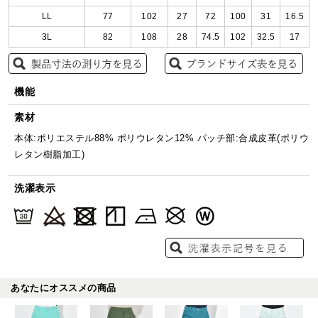
LL
77
102
27
72
100
31
16.5
3L
82
108
28
74.5
102
32.5
17
機能
素材
本体:ポリエステル88% ポリウレタン12% パッチ部:合成皮革(ポリウ
レタン樹脂加工)
洗濯表示
あなたにオススメの商品