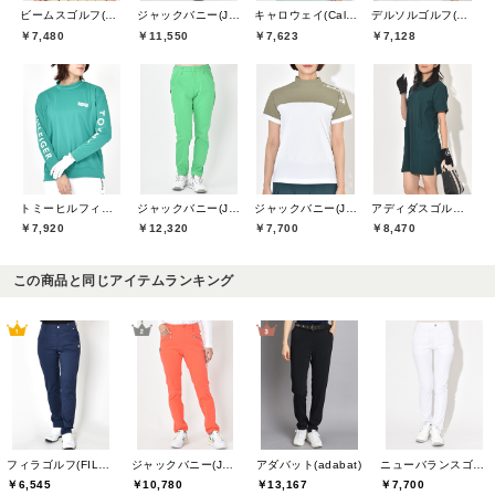
ビームスゴルフ(BEAMS GOLF)
ジャックバニー(Jack Bunny)
キャロウェイ(Callaway)
デルソルゴルフ(DELSOL GOLF)
￥7,480
￥11,550
￥7,623
￥7,128
トミーヒルフィガーゴルフ(TOMMY HILFIGER GOLF)
ジャックバニー(Jack Bunny)
ジャックバニー(Jack Bunny)
アディダスゴルフ(adidas golf)
￥7,920
￥12,320
￥7,700
￥8,470
この商品と同じアイテムランキング
フィラゴルフ(FILA GOLF)
ジャックバニー(Jack Bunny)
アダバット(adabat)
ニューバランスゴルフ(New Balance Golf)
￥6,545
￥10,780
￥13,167
￥7,700