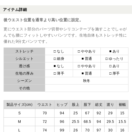
アイテム詳細
後ウエスト位置を通常より高い位置に設定。
更にウエスト部分のパーツ切替やシリコンテープを施すことでしゃが
んでも腰にフィットしやすいパンツです。生地自体もストレッチ性に
優れた9分丈パンツです。
ストレッチ
□ なし
□ ややあり
■ あり
シルエット
□ 細身
■ 普通
□ ゆったり
透け感
■ なし
□ ややあり
□ あり
生地の厚み
□ 薄手
■ 普通
□ 厚手
シーズン
秋冬
その他
製品サイズ(cm)
ウエスト
ヒップ
股上
股下
総丈
渡り
裾幅
S
70
94
25
67
92
29
15
M
72
96
25.5
68.5
94
29.5
15.5
L
74
99
26
70
97
30
16