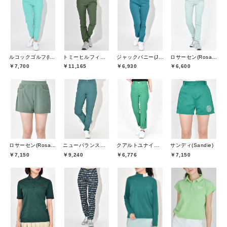
ルコックゴルフ(le coq GOLF)
トミーヒルフィガーゴルフ(TOMMY HILFIGER GOLF)
ジャックバニー(Jack Bunny)
ロサーセン(Rosasen)
￥7,700
￥11,165
￥6,930
￥6,600
ロサーセン(Rosasen)
ニューバランスゴルフ(New Balance Golf)
クアルトユナイテッド(CUARTO UNITED)
サンディ(Sandie)
￥7,150
￥9,240
￥6,776
￥7,150