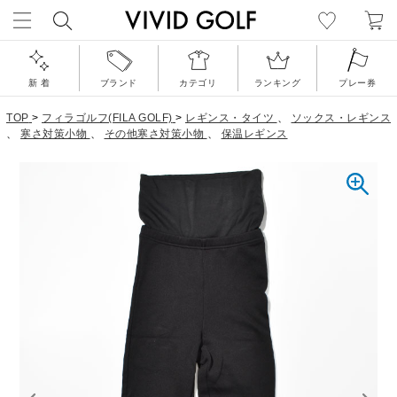
新 着
ブランド
カテゴリ
ランキング
プレー券
TOP
>
フィラゴルフ(FILA GOLF)
>
レギンス・タイツ
、
ソックス・レギンス
、
寒さ対策小物
、
その他寒さ対策小物
、
保温レギンス