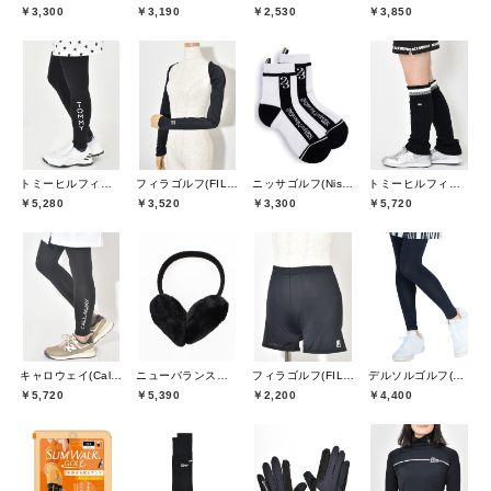
￥3,300
￥3,190
￥2,530
￥3,850
トミーヒルフィガーゴルフ(TOMMY HILFIGER GOLF)
フィラゴルフ(FILA GOLF)
ニッサゴルフ(Nissa Golf)
トミーヒルフィガーゴルフ(TOMMY HILFIGER GOLF)
￥5,280
￥3,520
￥3,300
￥5,720
キャロウェイ(Callaway)
ニューバランスゴルフ(New Balance Golf)
フィラゴルフ(FILA GOLF)
デルソルゴルフ(DELSOL GOLF)
￥5,720
￥5,390
￥2,200
￥4,400