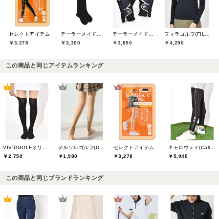
セレクトアイテム
テーラーメイドゴルフ(TaylorMade Golf)
テーラーメイドゴルフ(TaylorMade Golf)
フィラゴルフ(FILA GOLF)
￥3,278
￥3,300
￥3,850
￥4,290
この商品と同じアイテムランキング
VIVIDGOLFオリジナル
デルソルゴルフ(DELSOL GOLF)
セレクトアイテム
キャロウェイ(Callaway)
￥2,750
￥1,980
￥3,278
￥5,940
この商品と同じブランドランキング