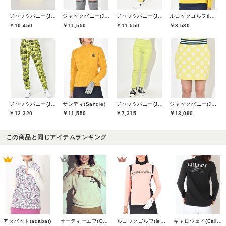
ジャックバニー(Jack Bunny)
ジャックバニー(Jack Bunny)
ジャックバニー(Jack Bunny)
ルコックゴルフ(le coq GOLF)
￥10,450
￥11,550
￥11,550
￥8,580
ジャックバニー(Jack Bunny)
サンディ(Sandie)
ジャックバニー(Jack Bunny)
ジャックバニー(Jack Bunny)
￥12,320
￥11,550
￥7,315
￥13,090
この商品と同じアイテムランキング
アダバット(adabat)
オーティーエフ(O.T.F)
ルコックゴルフ(le coq GOLF)
キャロウェイ(Callaway)