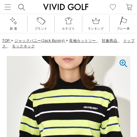
新 着
ブランド
カテゴリ
ランキング
プレー券
TOP
>
ジャックバニー(Jack Bunny)
>
長袖カットソー
、
対象商品
、
トップ
ス
、
モックネック