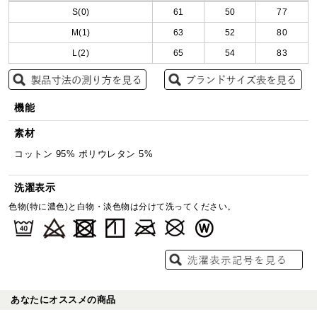
S(0)
61
50
77
M(1)
63
52
80
L(2)
65
54
83
機能
素材
コットン 95% ポリウレタン 5%
洗濯表示
色物(特に濃色)と白物・淡色物は分けて洗ってください。
あなたにオススメの商品