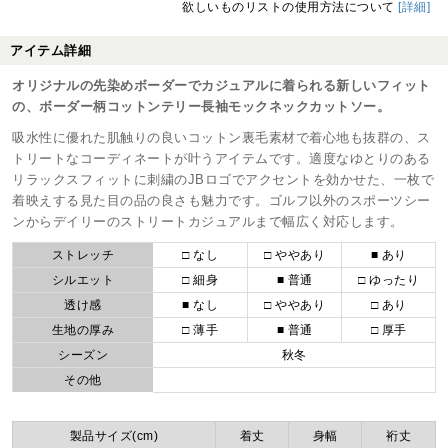
欲しいものリストの使用方法について
[詳細]
アイテム詳細
オリジナルの先染めボーダーでカジュアルに着られる新しいフィット
の、ボーダー柄コットンテリー長袖モックネックカットソー。
吸水性に優れた肌触りの良いコットン裏毛素材で着心地も抜群の、ス
トリートなコーディネートが叶うアイテムです。適度なゆとりのある
リラックスフィットに刺繍のJBロゴでアクセントを効かせた、一枚で
着映えする見た目の品の良さも魅力です。ゴルフ以外のスポーツシー
ンからデイリーのストリートカジュアルまで幅広く対応します。
ストレッチ
□ なし
□ ややあり
■ あり
シルエット
□ 細身
■ 普通
□ ゆったり
透け感
■ なし
□ ややあり
□ あり
生地の厚み
□ 薄手
■ 普通
□ 厚手
シーズン
秋冬
その他
製品サイズ(cm)
着丈
身幅
裄丈