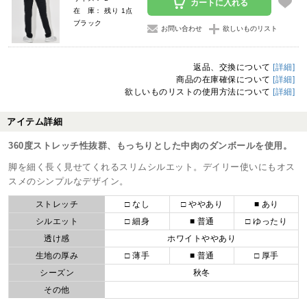
カートに入れる
在 庫： 残り 1点
ブラック
お問い合わせ
欲しいものリスト
返品、交換について
[詳細]
商品の在庫確保について
[詳細]
欲しいものリストの使用方法について
[詳細]
アイテム詳細
360度ストレッチ性抜群、もっちりとした中肉のダンボールを使用。
脚を細く長く見せてくれるスリムシルエット。デイリー使いにもオス
スメのシンプルなデザイン。
ストレッチ
□ なし
□ ややあり
■ あり
シルエット
□ 細身
■ 普通
□ ゆったり
透け感
ホワイトややあり
生地の厚み
□ 薄手
■ 普通
□ 厚手
シーズン
秋冬
その他