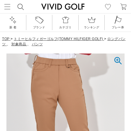
新 着
ブランド
カテゴリ
ランキング
プレー券
TOP
>
トミーヒルフィガーゴルフ(TOMMY HILFIGER GOLF)
>
ロングパン
ツ
、
対象商品
、
パンツ