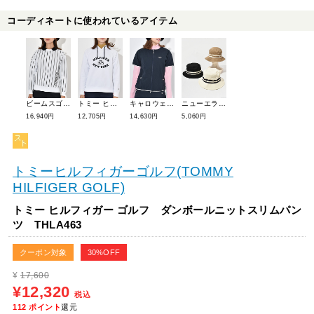
コーディネートに使われているアイテム
ビームスゴルフ 2WAYストライプ 襟付きニット 83-15-0027-647
トミー ヒルフィガー ゴルフ アーチロゴスウェットフーディパーカー THLA453
キャロウェイ キルティング半袖中綿ブルゾン C24215202
ニューエラ バケットハット(UNISEX) 14109559
16,940円
12,705円
14,630円
5,060円
トミーヒルフィガーゴルフ(TOMMY
HILFIGER GOLF)
トミー ヒルフィガー ゴルフ ダンボールニットスリムパン
ツ THLA463
クーポン対象
30%OFF
¥
17,600
¥12,320
税込
112
ポイント
還元